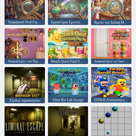
Abandoned Doll Factory Escape
Εργαστήριο Ερευνών Ερμής
Βρείτε την Ειδική Μαγειρική Σόφι
Ανακαλύψτε τον Hair Artist Nolan
Beach Quest Find Sunny Play Toy
Ανακαλύψτε το Sweet Treat Chef Mason
Alien Bio Lab Escape
ΕΠΙΚΗ Απόδραση από τη φυλακή Barrys
Έξοδος παρασκηνίου