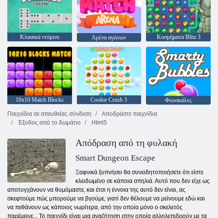
Κλασικά ντόμινο
Κοσμήματα Blitz 3
Αρένα αγώνων
10x10 Match Blocks
Cookie Crush 3
Φουσκάλες
Παιχνίδια σε απευθείας σύνδεση
Αποδράστε παιχνίδια
Έξοδος από το δωμάτιο
Html5
Απόδραση από τη φυλακή
Smart Dungeon Escape
Ξαφνικά ξυπνήσει θα συνειδητοποιήσετε ότι είστε
κλειδωμένο σε κάποια σπηλιά. Αυτό που δεν είχε ως
αποτυγχάνουν να θυμόμαστε, και έτσι η έννοια της αυτό δεν είναι, ας
σκεφτούμε πώς μπορούμε να βγούμε, γιατί δεν θέλουμε να μείνουμε εδώ και
να πεθάνουν ως κάποιος νωρίτερα, από την οποία μόνο ο σκελετός
παρέμεινε... Το παιχνίδι είναι μια αναζήτηση στην οποία αλληλεπιδρούν με τα