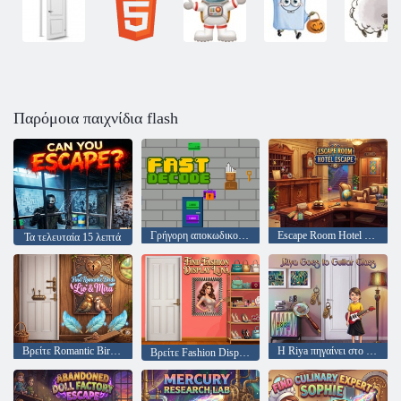
Παρόμοια παιχνίδια flash
Γρήγορη αποκωδικοποίηση
Escape Room Hotel Escape
Τα τελευταία 15 λεπτά
Βρείτε Romantic Birds Lio & Mira
Η Riya πηγαίνει στο μάθημα κιθάρας
Βρείτε Fashion Display Luna