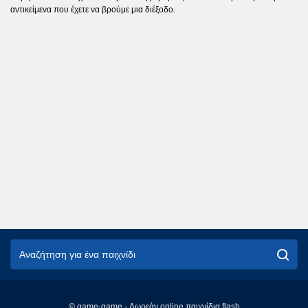
αντικείμενα που έχετε να βρούμε μια διέξοδο.
© game-game - Δωρεάν online παιχνίδια flash