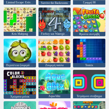
Liminal Escape: Επίπεδο Μηδέν
Γραμμή 98
Survive the Backrooms
Kris Mahjong
Fireboy και Watergirl 4: Crystal Temple
Φρούτα συντριβή
Περιπέτεια ζουμερά μούρα
Ζουμερή παύλα
Tentrix
Aqua blitz
Τετράγωνο στοίβαγμα
Χρώματα μπλοκ