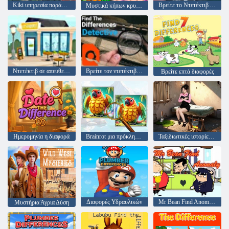
Kiki υπηρεσία παράδοσης: Βρείτε τα αλφάβητα
Βρείτε το Ντετέκτιβ Διαφορά
Μυστικά κήπων κρυμμένα γράμματα
Ντετέκτιβ σε απευθείας σύνδεση
Βρείτε τον ντετέκτιβ των διαφορών
Βρείτε επτά διαφορές
Ημερομηνία η διαφορά
Brainrot μια πρόκληση διαφοράς
Ταξιδιωτικές ιστορίες στην Ασία
Διαφορές Υδραυλικών
Mr Bean Find Anomaly
Μυστήρια Άγρια Δύση