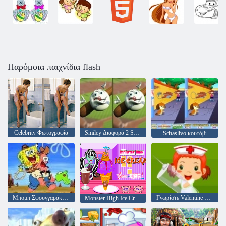
Παρόμοια παιχνίδια flash
Celebrity Φωτογραφία
Smiley Διαφορά 2 Sports Edition
Schaslivo κουτάβι
Μπομπ Σφουγγαράκης Secret
Γνωρίστε Valentine μου
Monster High Ice Cream από Φράνκι Stein