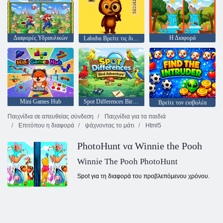
Διαφορές Υδραυλικών
Η Διαφορά
Labubu Βρείτε τις διαφορές
Mini Games Hub
Spot Differences Bird Adventure
Βρείτε τον εισβολέα
Παιχνίδια σε απευθείας σύνδεση
Παιχνίδια για τα παιδιά
Επιτόπου η διαφορά
ψάχνοντας το μάτι
Html5
PhotoHunt να Winnie the Pooh
Winnie The Pooh PhotoHunt
Spot για τη διαφορά του προβλεπόμενου χρόνου.