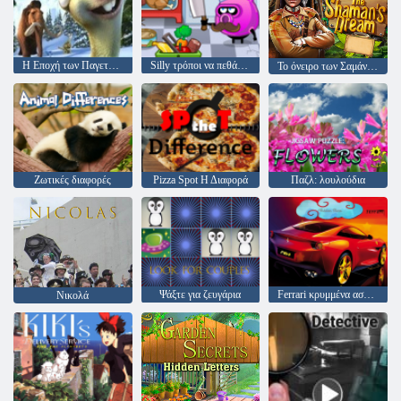
Η Εποχή των Παγετώνων 4 - Βρείτε τα 6 διαφορές
Silly τρόποι να πεθάνεις: Διαφορές
Το όνειρο των Σαμάνων
Ζωτικές διαφορές
Pizza Spot Η Διαφορά
Παζλ: λουλούδια
Ψάξτε για ζευγάρια
Ferrari κρυμμένα αστέρια
Νικολά