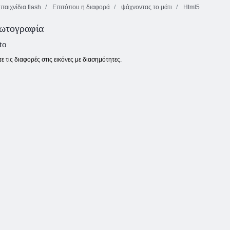
παιχνίδια flash
Επιτόπου η διαφορά
ψάχνοντας το μάτι
Html5
Ιταλικά Brainrot
Βρείτε τα
Ιταλικά Brainrot
Φωτογραφία
Βρείτε τις
ζευγάρια
Tung Tung
διαφορές
διαφορών
Sahur Anomaly
to
ε τις διαφορές στις εικόνες με διασημότητες.