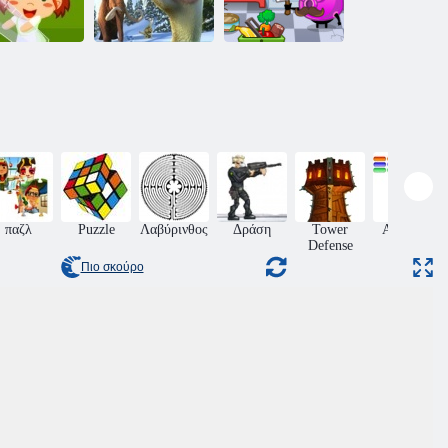
Η Εποχή των
Παγετώνων 4 -
Silly τρόποι να
Γνωρίστε
Βρείτε τα 6
πεθάνεις:
alentine μου
διαφορές
Διαφορές
παζλ
Puzzle
Λαβύρινθος
Δράση
Tower
Arkanoid
Defense
Πιο σκούρο