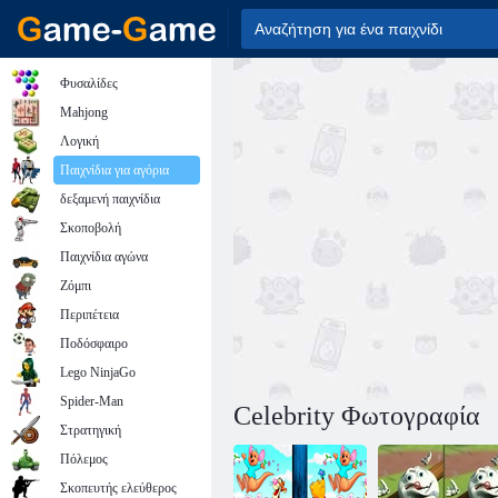
Φυσαλίδες
Mahjong
Λογική
Παιχνίδια για αγόρια
δεξαμενή παιχνίδια
Σκοποβολή
Παιχνίδια αγώνα
Ζόμπι
Περιπέτεια
Ποδόσφαιρο
Lego NinjaGo
Spider-Man
Celebrity Φωτογραφία
Στρατηγική
Πόλεμος
Σκοπευτής ελεύθερος