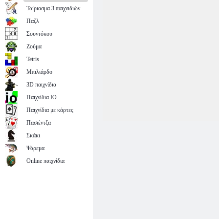
Ταίριασμα 3 παιχνιδιών
Παζλ
Σουντόκου
Ζούμα
Tetris
Μπιλιάρδο
3D παιχνίδια
Παιχνίδια IO
Παιχνίδια με κάρτες
Πασιέντζα
Σκάκι
Ψάρεμα
Online παιχνίδια