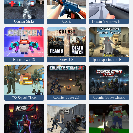
Counter Strike
CS: Ζ
Ομαδικό Fortress Jumper
Κοτόπουλο CS
Σκόνη CS
Τρομοκρατίας του Ratomilton Counter
Counter Strike 2D
Counter Strike Classic
CS: Squad Chaos