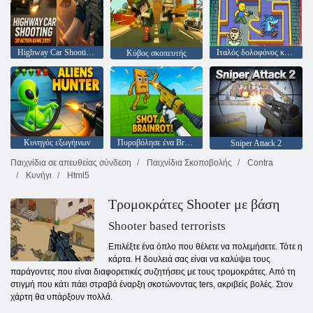
Highway Car Shooting 3D Action Game 2025
Ιταλός δολοφόνος κυνηγού Brainrot
Κύβος σκοπευτής
Κυνηγός εξωγήινων
Πυροβόλησε ένα Brainrot!
Sniper Attack 2
Παιχνίδια σε απευθείας σύνδεση
Παιχνίδια Σκοποβολής
Contra
Κυνήγι
Html5
Τρομοκράτες Shooter με βάση
Shooter based terrorists
Επιλέξτε ένα όπλο που θέλετε να πολεμήσετε. Τότε η
κάρτα. Η δουλειά σας είναι να καλύψει τους
παράγοντες που είναι διαφορετικές συζητήσεις με τους τρομοκράτες. Από τη
στιγμή που κάτι πάει στραβά έναρξη σκοτώνοντας ters, ακριβείς βολές. Στον
χάρτη θα υπάρξουν πολλά.