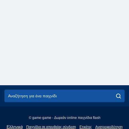
© game-game - Δωρεάν online παιχνίδια flash
English
Ελληνικά
Παιχνίδια σε απευθείας σύνδεση
Ετικέτες
Ανατροφοδότηση