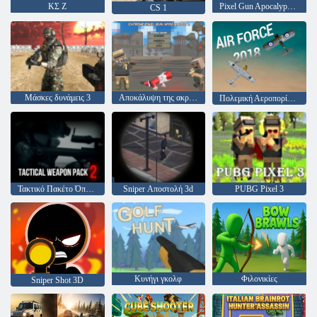
ΚΣ Ζ
Pixel Gun Apocalypse 6
CS 1
Μάσκες δυνάμεις 3
Αποκάλυψη της ακραίας Pixel Gun 3
Πολεμική Αεροπορία 2018
Τακτικό Πακέτο Όπλων 2
Sniper Αποστολή 3d
PUBG Pixel 3
Κυνήγι γκολφ
Φιλονικίες
Sniper Shot 3D