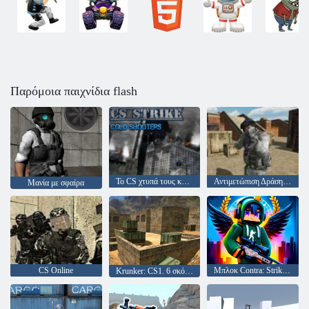
Παρόμοια παιχνίδια flash
Το CS χτυπά τους κρύους σκοπευτές
Αντιμετώπιση Δράσης Commando City Strike Commando
Μανία με σφαίρα
CS Online
Μπλοκ Contra: Strike συμπλέκτη
Krunker: CS1. 6 σκόνη 2