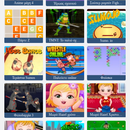
Anime μάχη 4
Σούπερ ρομπότ Fighter 2
Ήρωας σχοινιού
Πάρτε Z
TMNT: Το παλιό σχολείο του Kickin 'It
Sumo. io
Τεράστια Sumos
Παλεύετε online
Φούσκα
Μωρό Hazel χρόνο αταξίες
Μωρό Hazel Χριστούγεννα ώρα
Φεουδαρχία 3