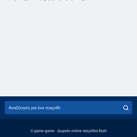
© game-game - Δωρεάν online παιχνίδια flash