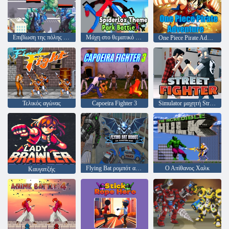
Επιβίωση της πόλης Monster
Μάχη στο θεματικό πάρκο Spiderlox
One Piece Pirate Adventure
Τελικός αγώνας
Capoeira Fighter 3
Simulator μαχητή Street
Flying Bat ρομπότ αυτοκίνητο μετασχηματισμό του παιχνιδιού
Ο Απίθανος Χαλκ
Καυγατζής