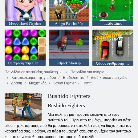
Μωρό Hazel Playdate
Ταξίδι Cinco
Amigo Pancho δύο
Επιστροφή στην Candyland 4: Lollipop Κήπος
Jetpack Μάστερ
Χώρος στάθμευσης μανία
Παιχνίδια σε απευθείας σύνδεση
Παιχνίδια για αγόρια
Καταπολέμηση της για δύο
Επιδεξιότητα
Διαδικτυακά παιχνίδια
Δράση
Μαχητικός
Street Fighter
Html5
Bushido Fighters
Bushido Fighters
Μια πάλη με μια τεράστια επιλογή από έναν
αντίπαλό του. Πριν από τη μάχη, μπορείτε να πάτε
μέσω της κατάρτισης που θα μπορούσε να καταλάβει πώς να διαχειριστεί τον
χαρακτήρα σας. Πρώτον, να πάρει το μαχητή σας, στη συνέχεια τον αντίπαλο
και στη συνέχεια θα προχωρήσουμε προς το δαχτυλίδι.