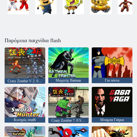
Παρόμοια παιχνίδια flash
Μαχητής Batman
Για πάντα
Crazy Zombie V 2. 0 Crossing Hero
Κυνηγός σπαθί
Μπάμπα Γιάγκα
Crazy Zombie 7. 0 Super Heroes 2