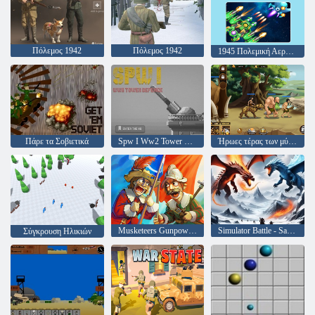
Πόλεμος 1942
Πόλεμος 1942
1945 Πολεμική Αεροπορία: αεροπλάνο
Πάρε τα Σοβιετικά
Spw I Ww2 Tower Defense
Ήρωες τέρας των μύθων
Musketeers Gunpowder vs Steel
Simulator Battle - Sandbox
Σύγκρουση Ηλικιών