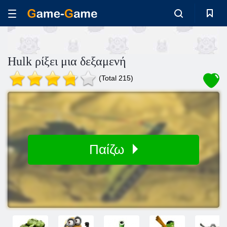
Hulk ρίξει μια δεξαμενή
(Total 215)
Παίζω