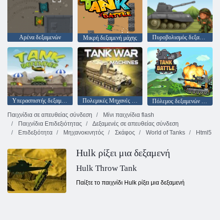
Αρένα δεξαμενών
Πυροβολισμός δεξαμενών
Μικρή δεξαμενή μάχης
Υπερασπιστής δεξαμενών
Πολεμικές Μηχανές Τάνκ
Πόλεμος δεξαμενών δεξαμενών
Παιχνίδια σε απευθείας σύνδεση
Μίνι παιχνίδια flash
Παιχνίδια Επιδεξιότητας
Δεξαμενές σε απευθείας σύνδεση
Επιδεξιότητα
Μηχανοκινητός
Σκάφος
World of Tanks
Html5
Hulk ρίξει μια δεξαμενή
Hulk Throw Tank
Παίξτε το παιχνίδι Hulk ρίξει μια δεξαμενή