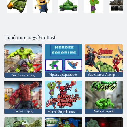
Παρόμοια παιχνίδια flash
Ήρωες χρωματισμός
Superheroes Avengers Hydra Dash
Απίστευτο τέρας
Επίθεση τέρας
Χαλκ συντριβή
Marvel Superheroes Μνήμη