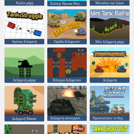
Χούλο μάχη
Μέταλλο των ζώων
Σούπερ Ήρωας Μεγιστάνας
Αγώνας δεξαμενή
Ομάδα δεξαμενών
Μίνι δεξαμενή μάχη
Δεξαμενή μάχης
Πόλεμοι δεξαμενών
Δεξαμενή
Δεξαμενή απενεργοποιημένη
Προστατέψτε το δοχείο
Δεξαμενή Master