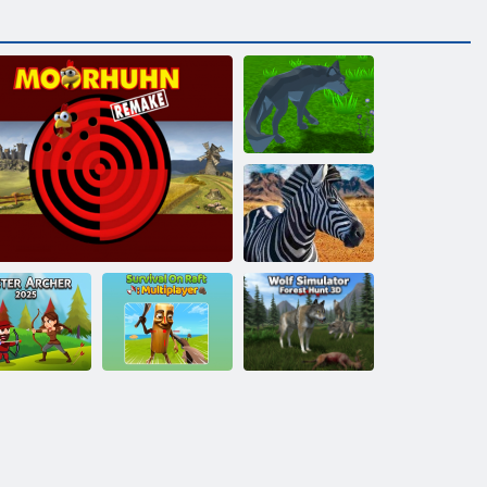
Προσομοιωτής
λύκου
Ζέβρας κυνηγός
aster Archer
Survival On
Wolf Simulator
2025
Σκοπευτής Moorhuhn
Raft Multiplayer
Forest Hunt 3D