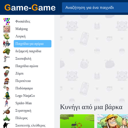
Φυσαλίδες
Mahjong
Λογική
Παιχνίδια για αγόρια
δεξαμενή παιχνίδια
Σκοποβολή
Παιχνίδια αγώνα
Ζόμπι
Περιπέτεια
Ποδόσφαιρο
Lego NinjaGo
Spider-Man
Κυνήγι από μια βάρκα
Στρατηγική
Πόλεμος
Σκοπευτής ελεύθερος