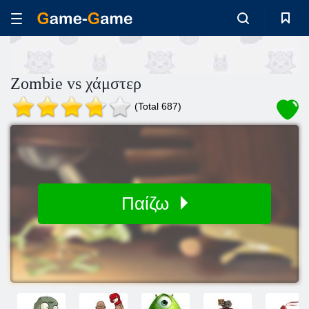
Zombie vs χάμστερ
(Total 687)
Παίζω