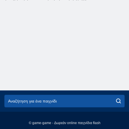
© game-game - Δωρεάν online παιχνίδια flash