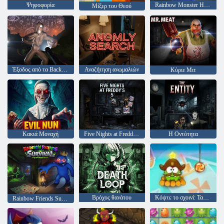
Ψηφοφορία
Rainbow Monster Hideout 3D
Μίξερ του Θεού
Έξοδος από τα Backrooms:
Αναζήτηση ανωμαλιών
Κύριε Μιτ
Κακιά Μοναχή
Five Nights at Freddy's 5
Η Οντότητα
Βρόχος θανάτου
Κόψτε το σχοινί: Ταξίδι στο Χρόνο
Rainbow Friends Survival