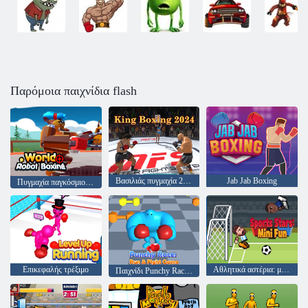
Παρόμοια παιχνίδια flash
Βασιλιάς πυγμαχία 2024
Jab Jab Boxing
Πυγμαχία παγκόσμιου ρομπότ
Επικεφαλής τρέξιμο
Αθλητικά αστέρια: μίνι διασκέδαση
Παιχνίδι Punchy Race: Run and Fight