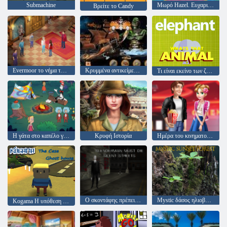
Submachine
Μωρό Hazel. Ευχαριστιών διασκέδαση
Βρείτε το Candy
Evermoor το νήμα της μοίρας
Κρυμμένα αντικείμενα Pirate Treasure
Τι είναι εκείνο των ζώων
Η γάτα στο καπέλο γνωρίζει πολλά γι 'αυτό! ώρα στρατόπεδο
Κρυφή Ιστορία
Ημέρα του κινηματογράφου του Αγίου Βαλεντίνου
Ο σκοντάφης πρέπει να πεθάνει: Σιωπηλοί δρόμοι
Mystic δάσος ηλιοβασίλεμα
Kogama Η υπόθεση Ghost σπίτι