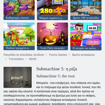
Καθαρισμός σπιτιού στην παραλία
Βρείτε 100 πεταλούδες
Μαϊμού πηγαίνετε χαρούμενη σκηνή 280
Παιδικό κρυμμένο αντικείμενο
Scary Party αποκριών
Η ιστορία του σούπερ μάρκετ μου
Παιχνίδια σε απευθείας σύνδεση
Funny Games
Βρείτε αντικείμενα
Υποπλαίσιο
Html5
Submachine 5: η ρίζα
Submachine 5: the root
Μπορείτε - ένα υποβρύχιο, που στέκεται στο λιμάνι,
και το πλήρωμα είχε φύγει πουθενά. Λουκά, που θα
σας αφήσει έξω κλειστά. Η κατάσταση είναι περίεργη, αλλά δεν πρέπει να
αποθαρρύνονται, να προσπαθήσουμε να βρούμε μια λύση για το σκάφος,
νικώντας διαμερίσματα, συλλέγοντας διάφορα αντικείμενα. Ανοικτή
χρηματοκιβώτια και ρωγμές κωδικούς πρόσβασης στον υπολογιστή σας, όλα