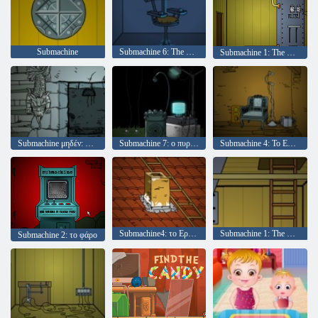
Submachine
Submachine 6: The Edge
Submachine 1: The Basement
Submachine μηδέν: αρχαία περιπέτεια
Submachine 7: ο πυρήνας
Submachine 4: Το Εργαστήριο
Submachine4: το Εργαστήριο
Submachine 1: The Basement
Submachine 2: το φάρο