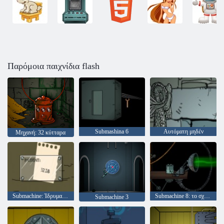
Παρόμοια παιχνίδια flash
Submashina 6
Αυτόματη μηδέν
Μηχανή: 32 κύτταρα
Submachine: Ίδρυμα Μέλλον βρόχο
Submachine 8: το σχέδιο
Submachine 3