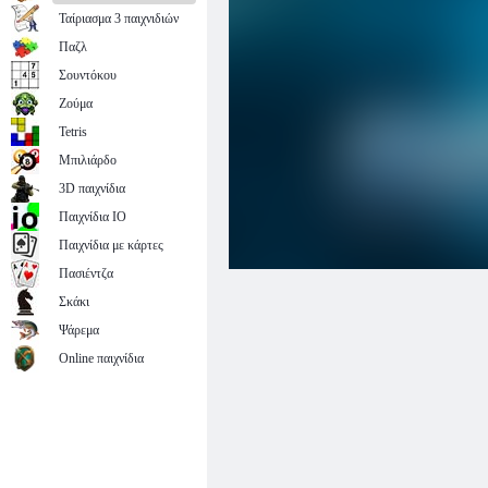
Ταίριασμα 3 παιχνιδιών
Παζλ
Σουντόκου
Ζούμα
Tetris
Μπιλιάρδο
3D παιχνίδια
Παιχνίδια IO
Παιχνίδια με κάρτες
Πασιέντζα
Σκάκι
Ψάρεμα
Online παιχνίδια