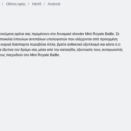
Οθόνη αφής
Html5
Android
νούμενη αρένα σας περιμένουν στο δυναμικό shooter Mini Royale Battle. Σε
μια ποικιλία ύπουλων αντιπάλων υπολογιστών που ελέγχονται από προηγμένη
 ενεργά διάσπαρτα πυροβόλα όπλα, βρείτε ανθεκτικό εξοπλισμό και κάντε ό,τι
τε έξυπνα τον δρόμο σας μέσα από την καταιγίδα, εξοντώστε τους ανταγωνιστές
ους παιχνιδιού στο Mini Royale Battle.