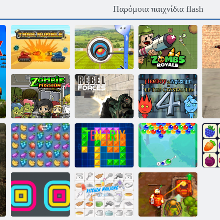
Παρόμοια παιχνίδια flash
Παγκόσμιος
γύρος
Zombs Royale.
Δεξαμενή
τοξοβολίας
io
Fireboy και
Αποστολή ζόμπι
Επαναστατικές
Watergirl 4:
1
δυνάμεις
Crystal Temple
Φρούτα
O
συντριβή
Tentrix
Γούρια φούσκα