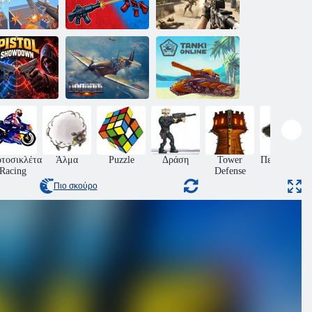
Σκοποβολή
agdoll Gun
Commando
Shooter!
Frontline:
αιδική χαρά
Παιχνίδια με
nnon Spinner
Έκρηξη όπλου
όπλα
αμέτρηση με
πιστόλι
Κυνομαχία
Tanki online
τοσικλέτα
Άλμα
Puzzle
Δράση
Tower
Περιπέτειες
Racing
Defense
Πιο σκούρο