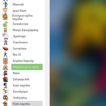
Minecraft
μωρό Hazel
Κινούμενα σχέδια
παιχνίδια
Εκπαιδευτικά
Μπομπ Σφουγγαράκης
Αγρόκτημα
Transformers
Αυτοκίνητα
Ben 10
Δωμάτιο διαφυγής
Παιχνίδια για τα παιδιά
Mario
Σαλιγκάρι bob
Sonic παιχνίδια
Χιονοδρόμια
Αναζητήσεις
Flash παιχνίδια