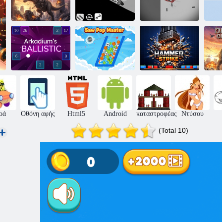
Stick
Τραμπάδα
Stick
Destruction 2
δεινοσαύρων
Annihilation 5
Ragdoll
Χύ
Ε
Arkadium's
Είδα τον Pop
Ballistic
Master
Hammer Strike
Δ
οά
Οθόνη αφής
Html5
Android
καταστροφέας
Ντύσου
(Total 10)