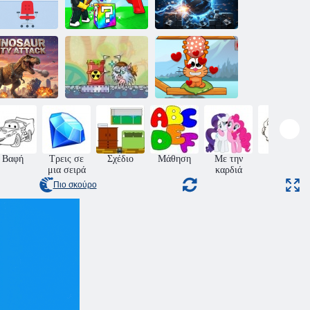
Σπάστε ένα
στε το κρασί
τυχερό μπλοκ!
Iron Smash
πίθεση στην
Γάτα σε όλο τον
Πόλη των
κόσμο - αλπικές
εινοσαύρων
Κανόνι λέιζερ
λίμνες
Βαφή
Τρεις σε
Σχέδιο
Μάθηση
Με την
Άλμα
μια σειρά
καρδιά
Πιο σκούρο