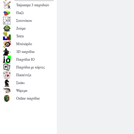
Ταίριασμα 3 παιχνιδιών
Παζλ
Σουντόκου
Ζούμα
Tetris
Μπιλιάρδο
3D παιχνίδια
Παιχνίδια IO
Παιχνίδια με κάρτες
Πασιέντζα
Σκάκι
Ψάρεμα
Online παιχνίδια