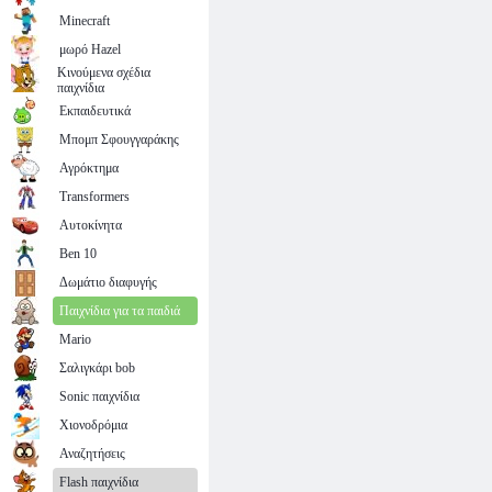
Minecraft
μωρό Hazel
Κινούμενα σχέδια
παιχνίδια
Εκπαιδευτικά
Μπομπ Σφουγγαράκης
Αγρόκτημα
Transformers
Αυτοκίνητα
Ben 10
Δωμάτιο διαφυγής
Παιχνίδια για τα παιδιά
Mario
Σαλιγκάρι bob
Sonic παιχνίδια
Χιονοδρόμια
Αναζητήσεις
Flash παιχνίδια