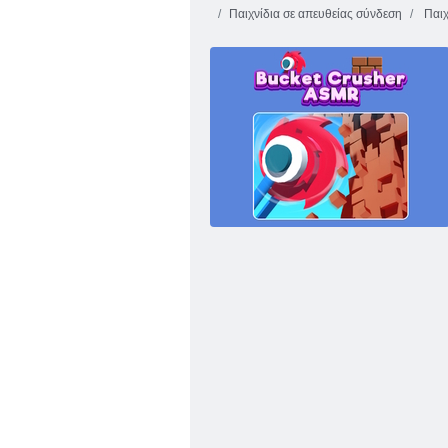
Παιχνίδια σε απευθείας σύνδεση
Παιχ
Bubble Pop Story