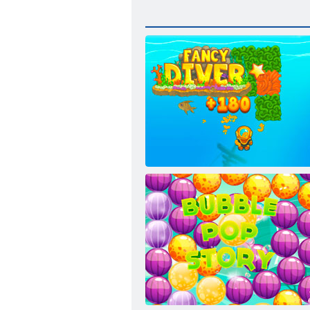
Φανταχτερός δύτης