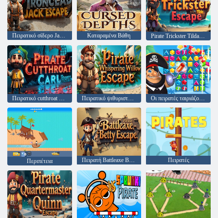
Πειρατικό σίδερο Jack Escape
Καταραμένα Βάθη
Pirate Trickster Tilda Escape
Πειρατικό cutthroat carl escape
Πειρατικό ψιθυριστό ιτιά.
Οι πειρατές ταιριάζουν με τον χαμένο θησαυρό
Πειρατή Battleaxe Betty Escape
Πειρατές
Περιπέτεια