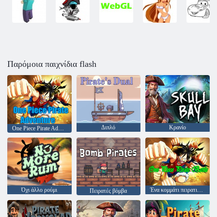
Παρόμοια παιχνίδια flash
Διπλό
Κρανίο
One Piece Pirate Adventure
Όχι άλλο ρούμι
Ένα κομμάτι πειρατικό μάχη
Πειρατές βόμβα