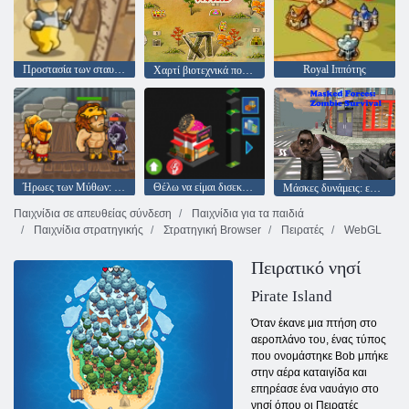
Προστασία των σταυροφόρων
Royal Ιππότης
Χαρτί βιοτεχνικά πολέμους
Ήρωες των Μύθων: Πολεμιστές των Θεών
Θέλω να είμαι δισεκατομμυριούχος 2
Μάσκες δυνάμεις: επιβίωση ζόμπι
Παιχνίδια σε απευθείας σύνδεση
Παιχνίδια για τα παιδιά
Παιχνίδια στρατηγικής
Στρατηγική Browser
Πειρατές
WebGL
Πειρατικό νησί
Pirate Island
Όταν έκανε μια πτήση στο
αεροπλάνο του, ένας τύπος
που ονομάστηκε Bob μπήκε
στην αέρα καταιγίδα και
επηρέασε ένα ναυάγιο στο
νησί όπου οι Πειρατές