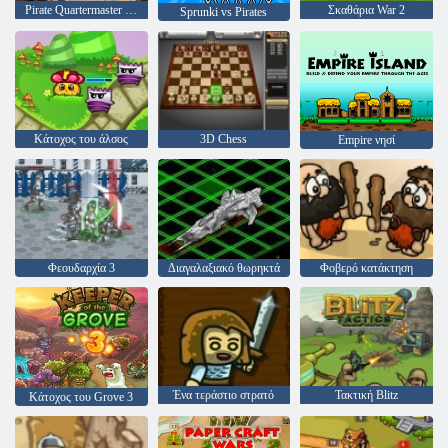
Pirate Quartermaster Quinn Escape
Σκαθάρια War 2
Sprunki vs Pirates
Κάτοχος του άλσος
3D Chess
Empire νησί
Φεουδαρχία 3
Διαγαλαξιακό θωρηκτά
Φοβερό κατάκτηση
Ένα τεράστιο στρατό
Τακτική Blitz
Κάτοχος του Grove 3