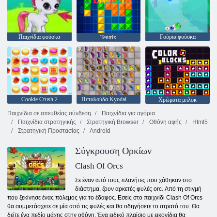
Παιχνίδια φούσκα
Γούρια φούσκα
Tentrix
Cookie Crush 2
Πεταλούδα Kyodai HD
Χρώματα μπλοκ
Παιχνίδια σε απευθείας σύνδεση
Παιχνίδια για αγόρια
Παιχνίδια στρατηγικής
Στρατηγική Browser
Οθόνη αφής
Html5
Στρατηγική Προστασίας
Android
Σύγκρουση Ορκίων
Clash Of Orcs
Σε έναν από τους πλανήτες που χάθηκαν στο
διάστημα, ζουν αρκετές φυλές orc. Από τη στιγμή
που ξεκίνησε ένας πόλεμος για το έδαφος. Εσείς στο παιχνίδι Clash Of Orcs
θα συμμετάσχετε σε μία από τις φυλές και θα οδηγήσετε το στρατό του. Θα
δείτε ένα πεδίο μάχης στην οθόνη. Ένα ειδικό πλαίσιο με εικονίδια θα