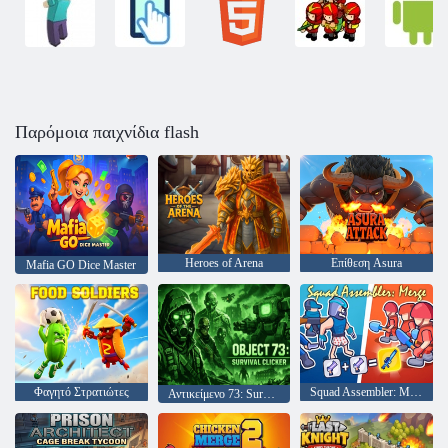
Παρόμοια παιχνίδια flash
Heroes of Arena
Επίθεση Asura
Mafia GO Dice Master
Φαγητό Στρατιώτες
Squad Assembler: Merge
Αντικείμενο 73: Survival Clicker