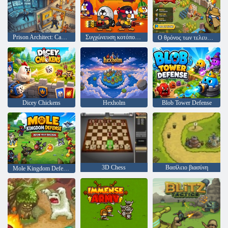
Prison Architect: Cage Break Tycoon
Συγχώνευση κοτόπουλου 2
Ο θρόνος των τελευταίων βασιλιάδων ιπποτών
Dicey Chickens
Hexholm
Blob Tower Defense
3D Chess
Βασίλειο βιασύνη
Mole Kingdom Defense