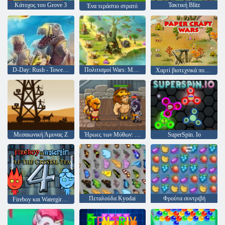
Κάτοχος του Grove 3
Τακτική Blitz
Ένα τεράστιο στρατό
D-Day: Rush - Tower Defense
Πολιτισμοί Wars: Μάστερ Edition
Χαρτί βιοτεχνικά πολέμους
Μεσαιωνική Άμυνας Z
Ήρωες των Μύθων: Πολεμιστές των Θεών
SuperSpin. Io
Πεταλούδα Kyodai
Φρούτα συντριβή
Fireboy και Watergirl 4: Crystal Temple