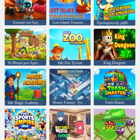
Αποικία του Άρη
Loot Island-Treasure Digger
Προσομοιωτής ραβδιού βενζίνης
Το Μικρό μου Αγρόκτημα
Idle Zoo Tycoon
King Dungeon
Money Factory: Tycoon Idle Game
Trash Master
Idle Magic Academy Tycoon