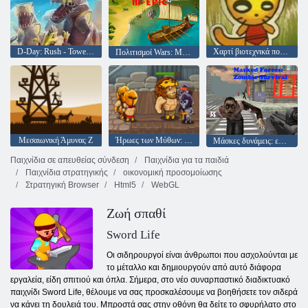
D-Day: Rush - Tower Defense
Χαρτί βιοτεχνικά πολέμους
Πολιτισμοί Wars: Μάστερ Edition
Μεσαιωνική Άμυνας Z
Ήρωες των Μύθων: Πολεμιστές των Θεών
Μάσκες δυνάμεις: επιβίωση ζόμπι
Παιχνίδια σε απευθείας σύνδεση
Παιχνίδια για τα παιδιά
Παιχνίδια στρατηγικής
οικονομική προσομοίωσης
Στρατηγική Browser
Html5
WebGL
Ζωή σπαθί
Sword Life
Οι σιδηρουργοί είναι άνθρωποι που ασχολούνται με
το μέταλλο και δημιουργούν από αυτό διάφορα
εργαλεία, είδη σπιτιού και όπλα. Σήμερα, στο νέο συναρπαστικό διαδικτυακό
παιχνίδι Sword Life, θέλουμε να σας προσκαλέσουμε να βοηθήσετε τον σιδερά
να κάνει τη δουλειά του. Μπροστά σας στην οθόνη θα δείτε το σφυρήλατο στο