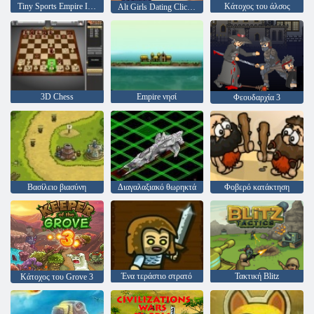
Tiny Sports Empire Idle
Κάτοχος του άλσος
Alt Girls Dating Clicker
3D Chess
Empire νησί
Φεουδαρχία 3
Βασίλειο βιασύνη
Διαγαλαξιακό θωρηκτά
Φοβερό κατάκτηση
Ένα τεράστιο στρατό
Τακτική Blitz
Κάτοχος του Grove 3