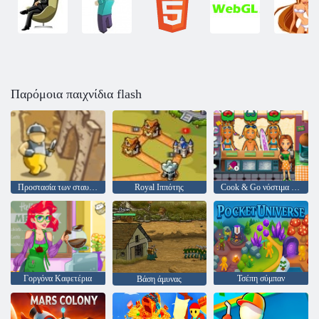
Παρόμοια παιχνίδια flash
Προστασία των σταυροφόρων
Royal Ιππότης
Cook & Go νόστιμα της Emily
Γοργόνα Καφετέρια
Τσέπη σύμπαν
Βάση άμυνας