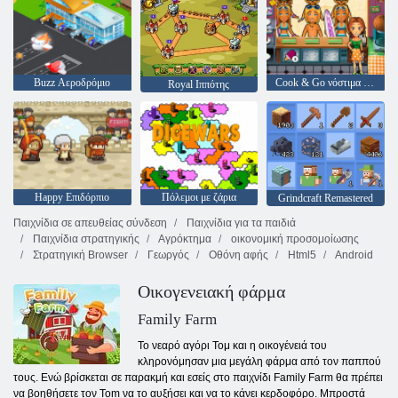
Buzz Αεροδρόμιο
Cook & Go νόστιμα της Emily
Royal Ιππότης
Happy Επιδόρπιο
Πόλεμοι με ζάρια
Grindcraft Remastered
Παιχνίδια σε απευθείας σύνδεση
Παιχνίδια για τα παιδιά
Παιχνίδια στρατηγικής
Αγρόκτημα
οικονομική προσομοίωσης
Στρατηγική Browser
Γεωργός
Οθόνη αφής
Html5
Android
Οικογενειακή φάρμα
Family Farm
Το νεαρό αγόρι Τομ και η οικογένειά του
κληρονόμησαν μια μεγάλη φάρμα από τον παππού
τους. Ενώ βρίσκεται σε παρακμή και εσείς στο παιχνίδι Family Farm θα πρέπει
να βοηθήσετε τον Tom να το αυξήσει και να το κάνει κερδοφόρο. Μπροστά