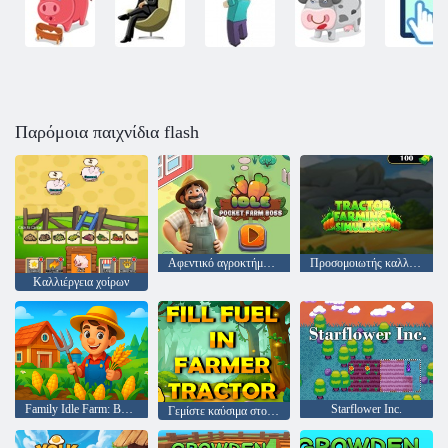
Παρόμοια παιχνίδια flash
Αφεντικό αγροκτήματος αδράνειας
Προσομοιωτής καλλιέργειας τρακτέρ
Καλλιέργεια χοίρων
Family Idle Farm: Build & Harvest
Starflower Inc.
Γεμίστε καύσιμα στο τρακτέρ των αγροτών