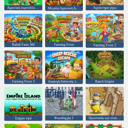
Αγροτική εκμετάλλευση 10x10
Αγρόκτημα γύρω
Μεγάλη Αγροτική Διασκέδαση
Radial Farm 360
Farming Fever
Farming Fever 2
Farming Fever 3
Διαφυγή διάσωσης προβάτων
Ranch Empire
Φεουδαρχία 3
Προστασία των σταυροφόρων
Empire νησί