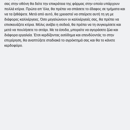
σας στην οθόνη θα δείτε την επικράτεια της φάρμας στην οποία υπάρχουν
πολλά κτίρια. Πρώτα απ 'όλα, θα πρέπει να σπάσετε το έδαφος σε τμήματα και
να τα ξεθάψετε. Μετά από αυτό, θα χρειαστεί να σπείρετε αυτή τη γη με
διάφορες καλλιέργειες. Όσο μεγαλώνουν οι καλλιέργειές σας, θα πρέπει να
επισκευάζετε κτίρια. Μόλις ανέβει η σοδειά, θα πρέπει να τη συγκομίσετε και
μετά να πουλήσετε το σιτάρι. Με τα έσοδα, μπορείτε να αγοράσετε ζώα και
διάφορα εργαλεία. Έτσι κερδίζοντας εισόδημα και επενδύοντάς το στην
επιχείρηση, θα αναπτύξετε σταδιακά το αγρόκτημά σας και θα το κάνετε
κερδοφόρο.