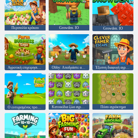
Περιπολία κρόκου
Growden. IO
Growden. IO
Αγροτική επιχειρησιακή έπος
Obby: Αποδράστε από το κοτόπουλο Coop
Έξυπνη διαφυγή αγρότη
Κατοικίδια ζώα αγροκτήματος
Πόσο αγρόκτημα
Ο ευτυχισμένος προσομοιωτής αγροκτήματος μου