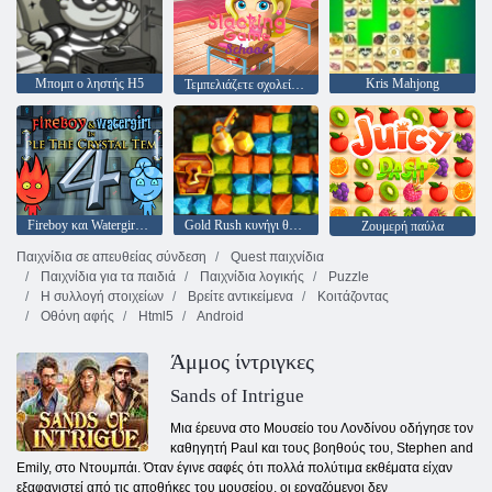
Μπομπ ο ληστής H5
Kris Mahjong
Τεμπελιάζετε σχολείο παιχνίδι
Fireboy και Watergirl 4: Crystal Temple
Gold Rush κυνήγι θησαυρού
Ζουμερή παύλα
Παιχνίδια σε απευθείας σύνδεση
Quest παιχνίδια
Παιχνίδια για τα παιδιά
Παιχνίδια λογικής
Puzzle
Η συλλογή στοιχείων
Βρείτε αντικείμενα
Κοιτάζοντας
Οθόνη αφής
Html5
Android
Άμμος ίντριγκες
Sands of Intrigue
Μια έρευνα στο Μουσείο του Λονδίνου οδήγησε τον
καθηγητή Paul και τους βοηθούς του, Stephen and
Emily, στο Ντουμπάι. Όταν έγινε σαφές ότι πολλά πολύτιμα εκθέματα είχαν
εξαφανιστεί από τις αποθήκες του μουσείου, οι εργαζόμενοι δεν