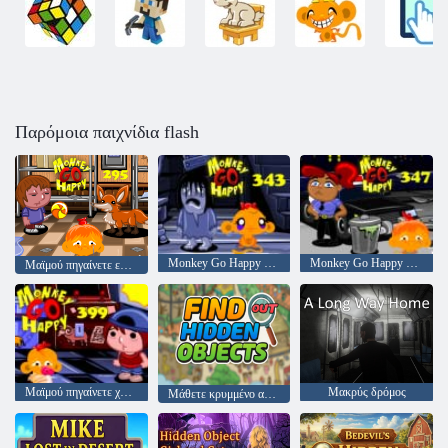
Παρόμοια παιχνίδια flash
Monkey Go Happy Stage 343,
Monkey Go Happy Stage 347
Μαϊμού πηγαίνετε ευτυχισμένο στάδιο 295
Μαϊμού πηγαίνετε χαρούμενο στάδιο 399
Μακρύς δρόμος
Μάθετε κρυμμένο αντικείμενο