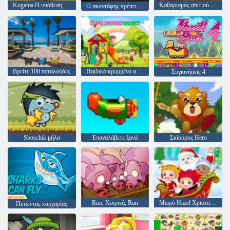
Kogama Η υπόθεση Ghost σπίτι
Καθαρισμός σπιτιού στην παραλία
Ο σκοντάφης πρέπει να πεθάνει: Σιωπηλοί δρόμοι
Βρείτε 100 πεταλούδες
Παιδικό κρυμμένο αντικείμενο
Συγκινήσεις 4
Sboschik μήλα
Επαναλάβετε ξανά
Σκίουρος Hero
Run, Χοιρινά, Run
Μωρό Hazel Χριστούγεννα Έκπληξη
Πετώντας καρχαρίας