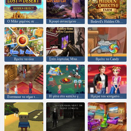
Ο Mike χαμένος σε κρυφό αντικείμενο στην έρημο
Κρυφό αντικείμενο Κορίτσι και Γάτα
Bedevil's Hidden Objects 1: Farm
Βρείτε τα όλα
Σπίτι ληστείας Μπαλαρίνα Καπουτσίνα
Βρείτε το Candy
Η γάτα στο καπέλο γνωρίζει πολλά γι 'αυτό! ώρα στρατόπεδο
Ημέρα του κινηματογράφου του Αγίου Βαλεντίνου
Evermoor το νήμα της μοίρας