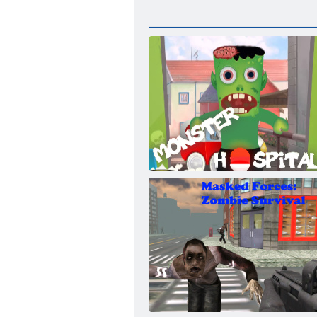
Νοσοκομείο Monster