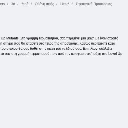
ers
3d
Στοά
Οθόνη αφής
Html5
Στρατηγική Προστασίας
 Up Mutants. Στη γραμμή τερματισμού, σας περιμένει μια μάχη με έναν στρατό
ρι τη στιγμή που θα φτάσετε στο τέλος της απόστασης. Καθώς περπατάτε κατά
του οποίου θα σας δοθεί στην αρχή του ταξιδιού σας. Επιπλέον, συλλέξτε
ατό σας στη γραμμή τερματισμού πριν από την αποφασιστική μάχη στο Level Up