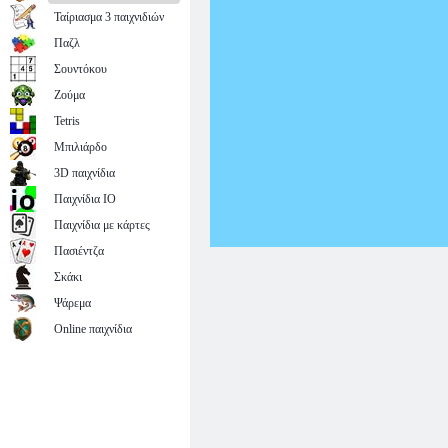
Ταίριασμα 3 παιχνιδιών
Παζλ
Σουντόκου
Ζούμα
Tetris
Μπιλιάρδο
3D παιχνίδια
Παιχνίδια IO
Παιχνίδια με κάρτες
Πασιέντζα
Σκάκι
Ψάρεμα
Online παιχνίδια