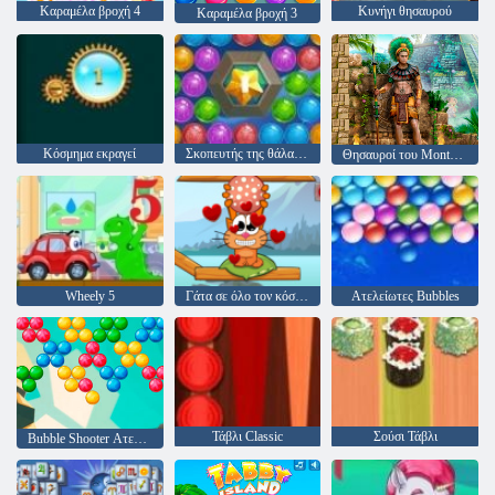
Καραμέλα βροχή 4
Κυνήγι θησαυρού
Καραμέλα βροχή 3
Κόσμημα εκραγεί
Σκοπευτής της θάλασσας
Θησαυροί του Montezuma 2
Wheely 5
Γάτα σε όλο τον κόσμο - αλπικές λίμνες
Ατελείωτες Bubbles
Τάβλι Classic
Σούσι Τάβλι
Bubble Shooter Ατελείωτες