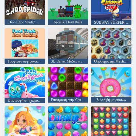
Choo Choo Spider Monster Train
Sprunki Dead Rails
SUBWAY SURFERS OSAKA
Τροφίμων σεφ μαγειρέματος
3D Driver MoScow Metro
Θησαυροί της Mystic Sea
Επιστροφή στην Candyland: Επεισόδιο 2
Συντριβή μπισκότων
Επιστροφή στη χώρα καραμέλα: Επεισόδιο 3 - Sweet River