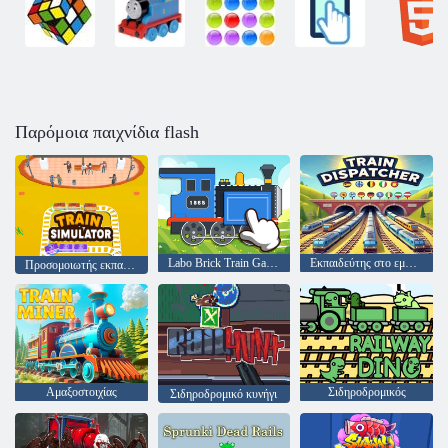
Παρόμοια παιχνίδια flash
Labo Brick Train Game για παιδιά
Εκπαιδεύτης στο εμπορικό κέντρο
Προσομοιωτής εκπαίδευσης
Αμαξοστοιχίας
Σιδηροδρομικός
Σιδηροδρομικό κυνήγι