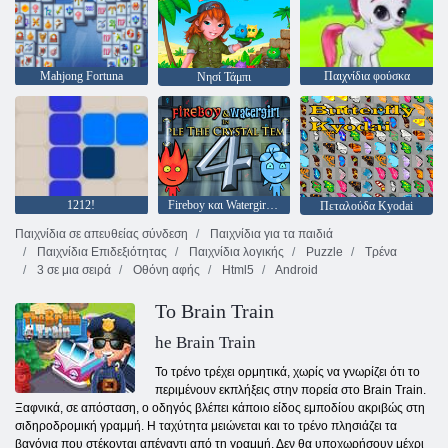
Mahjong Fortuna
Παιχνίδια φούσκα
Νησί Τάμπι
1212!
Fireboy και Watergirl 4: Crystal Temple
Πεταλούδα Kyodai
Παιχνίδια σε απευθείας σύνδεση
Παιχνίδια για τα παιδιά
Παιχνίδια Επιδεξιότητας
Παιχνίδια λογικής
Puzzle
Τρένα
3 σε μια σειρά
Οθόνη αφής
Html5
Android
Το Brain Train
he Brain Train
Το τρένο τρέχει ορμητικά, χωρίς να γνωρίζει ότι το
περιμένουν εκπλήξεις στην πορεία στο Brain Train.
Ξαφνικά, σε απόσταση, ο οδηγός βλέπει κάποιο είδος εμποδίου ακριβώς στη
σιδηροδρομική γραμμή. Η ταχύτητα μειώνεται και το τρένο πλησιάζει τα
βαγόνια που στέκονται απέναντι από τη γραμμή. Δεν θα υποχωρήσουν μέχρι