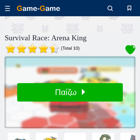
Survival Race: Arena King
(Total 10)
Παίζω