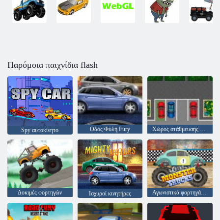
Παρόμοια παιχνίδια flash
Οδός Φυλή Fury
Χώρος στάθμευσης Πάθος
Spy αυτοκίνητο
Δοκιμές φορτηγών
Αγωνιστικά φορτηγά τέρας
Ισχυροί κινητήρες