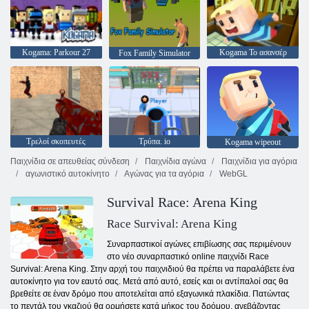
Kogama: Parkour 27
Kogama Το ασανσέρ
Fox Family Simulator
Τρελοί σκοπευτές
Τρύπα. io
Kogama wipeout
Παιχνίδια σε απευθείας σύνδεση
Παιχνίδια αγώνα
Παιχνίδια για αγόρια
αγωνιστικό αυτοκίνητο
Αγώνας για τα αγόρια
WebGL
Survival Race: Arena King
Race Survival: Arena King
Συναρπαστικοί αγώνες επιβίωσης σας περιμένουν
στο νέο συναρπαστικό online παιχνίδι Race
Survival: Arena King. Στην αρχή του παιχνιδιού θα πρέπει να παραλάβετε ένα
αυτοκίνητο για τον εαυτό σας. Μετά από αυτό, εσείς και οι αντίπαλοί σας θα
βρεθείτε σε έναν δρόμο που αποτελείται από εξαγωνικά πλακίδια. Πατώντας
το πεντάλ του γκαζιού θα ορμήσετε κατά μήκος του δρόμου, ανεβάζοντας