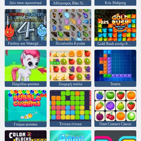
Δύο πανκ αγωνιστικά
Kris Mahjong
Αθλητισμός Bike Simulator Drift 3d
Fireboy και Watergirl 4: Crystal Temple
Πεταλούδα Kyodai
Gold Rush κυνήγι θησαυρού
Παιχνίδια φούσκα
Ζουμερή παύλα
Tentrix
Έντεκα έντεκα
Onet Connect Classic
Γούρια φούσκα