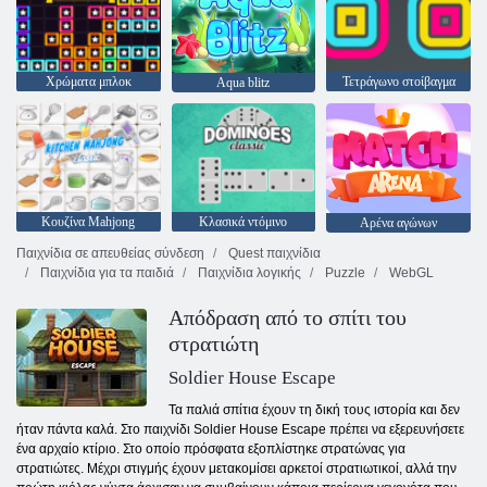
Χρώματα μπλοκ
Τετράγωνο στοίβαγμα
Aqua blitz
Κουζίνα Mahjong
Κλασικά ντόμινο
Αρένα αγώνων
Παιχνίδια σε απευθείας σύνδεση
Quest παιχνίδια
Παιχνίδια για τα παιδιά
Παιχνίδια λογικής
Puzzle
WebGL
Απόδραση από το σπίτι του
στρατιώτη
Soldier House Escape
Τα παλιά σπίτια έχουν τη δική τους ιστορία και δεν
ήταν πάντα καλά. Στο παιχνίδι Soldier House Escape πρέπει να εξερευνήσετε
ένα αρχαίο κτίριο. Στο οποίο πρόσφατα εξοπλίστηκε στρατώνας για
στρατιώτες. Μέχρι στιγμής έχουν μετακομίσει αρκετοί στρατιωτικοί, αλλά την