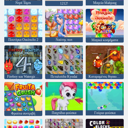
Νησί Τάμπι
Μαγεία Mahjong
1212!
Πουτίγκα Οικόπεδο 2
Ναύτης ποπ
Μαγικά κοσμήματα
Fireboy και Watergirl 4: Crystal Temple
Πεταλούδα Kyodai
Καταραμένος θησαυρός 2
Παιχνίδια φούσκα
Γούρια φούσκα
Φρούτα συντριβή