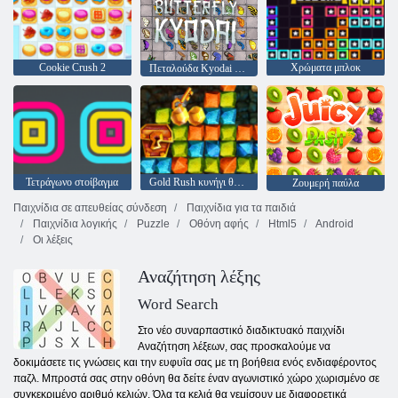
Cookie Crush 2
Χρώματα μπλοκ
Πεταλούδα Kyodai HD
Τετράγωνο στοίβαγμα
Gold Rush κυνήγι θησαυρού
Ζουμερή παύλα
Παιχνίδια σε απευθείας σύνδεση
Παιχνίδια για τα παιδιά
Παιχνίδια λογικής
Puzzle
Οθόνη αφής
Html5
Android
Οι λέξεις
Αναζήτηση λέξης
Word Search
Στο νέο συναρπαστικό διαδικτυακό παιχνίδι
Αναζήτηση λέξεων, σας προσκαλούμε να
δοκιμάσετε τις γνώσεις και την ευφυΐα σας με τη βοήθεια ενός ενδιαφέροντος
παζλ. Μπροστά σας στην οθόνη θα δείτε έναν αγωνιστικό χώρο χωρισμένο σε
συγκεκριμένο αριθμό κελιών. Όλα τα κελιά θα γεμίσουν με διαφορετικά