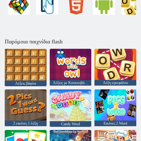
Παρόμοια παιχνίδια flash
Λέξεις με Κουκουβάγια
Λέξη εγκεφάλου
Λέξεις βάφλα
2 εικόνες 1 λέξη
Εικόνες 2 Word
Candy Word