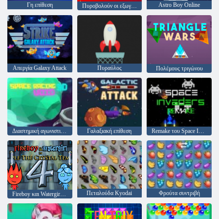
Γη επίθεση
Astro Boy Online
Πυροβολούν οι εξωγήινοι
Απεργία Galaxy Attack
Πυραύλος
Πολέμους τριγώνου
Διαστημική αγωνιστική 3D: άκυρη
Γαλαξιακή επίθεση
Remake του Space Invaders
Πεταλούδα Kyodai
Φρούτα συντριβή
Fireboy και Watergirl 4: Crystal Temple