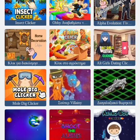
Insect Clicker
Obby Αναβαθμίστε την ταχύτητά σας!
Alpha Evolution: Γίνε ηγέτης
Κλικ για διακόσμηση σπιτιού
Κλικ στο αγρόκτημα
Alt Girls Dating Clicker
Σούπερ Villainy
Διαγαλαξιακό θωρηκτά
Mole Dig Clicker