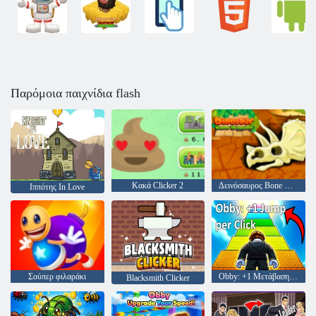
Παρόμοια παιχνίδια flash
Κακά Clicker 2
Δεινόσαυρος Bone Digging
Ιππότης In Love
Σούπερ φιλαράκι
Obby: +1 Μετάβαση ανά κλικ
Blacksmith Clicker