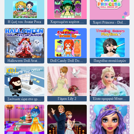
Η ζωή του Avatar Poca
Χαριτωμένο κορίτσι Anime Ντύσιμο
Χαρτί Princess - Doll Dress Up
Halloween Doll Avatar Maker
Doll Candy Doll Dond Up
Παιχνίδια συναλλαγών
Γάμου Lily 2
Έλσα ομορφιά Μπανιέρα
Σκότωσε ώρα στο γραφείο