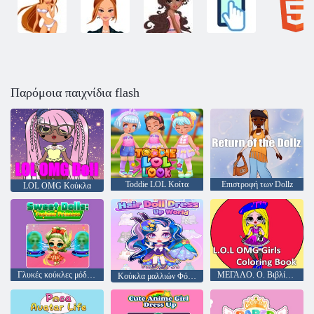
Παρόμοια παιχνίδια flash
Toddie LOL Κοίτα
Επιστροφή των Dollz
LOL OMG Κούκλα
Γλυκές κούκλες μόδα πριγκίπισσα
ΜΕΓΑΛΟ. Ο. Βιβλίο ζωγραφικής L OMG Girls
Κούκλα μαλλιών Φόρεμα στον κόσμο