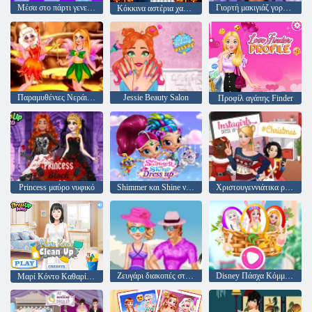
Μέσα στο πάρτι γενεθλίων
Γιορτή μακιγιάζ γοργόνων
Κόκκινα αστέρια χαλιού
Παραμυθένιες Νεράιδες
Jessie Beauty Salon
Προφίλ αγάπης Finder
Princess μαύρο νυφικό
Shimmer και Shine ντύνομαι
Χριστουγεννιάτικα ρούχα InstaGirls
Ζευγάρι διακοπές στη Χαβάη
Disney Πάσχα Κόμμα Μπάνι
Μαρί Κόντο Καθαρίστε