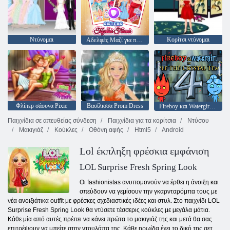
Ντύνομαι
Κορίτσι ντύνομαι
Αδελφές Μαζί για πάντα
Φλίπερ σάουνα Pixie
Βασίλισσα Prom Dress
Fireboy και Watergirl 4: Crystal Temple
Παιχνίδια σε απευθείας σύνδεση
Παιχνίδια για τα κορίτσια
Ντύσου
Μακιγιάζ
Κούκλες
Οθόνη αφής
Html5
Android
Lol έκπληξη φρέσκια εμφάνιση
LOL Surprise Fresh Spring Look
Οι fashionistas ανυπομονούν να έρθει η άνοιξη και
σπεύδουν να γεμίσουν την γκαρνταρόμπα τους με
νέα ανοιξιάτικα outfit με φρέσκες σχεδιαστικές ιδέες και στυλ. Στο παιχνίδι LOL
Surprise Fresh Spring Look θα ντύσετε τέσσερις κούκλες με μεγάλα μάτια.
Κάθε μία από αυτές πρέπει να κάνει πρώτα το μακιγιάζ της και μετά θα σας
επιτρέψουν να μπείτε στην ντουλάπα της. Κάθε ηρωίδα έχει το δικό της σετ