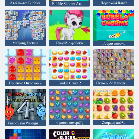
Ατελείωτες Bubbles
Πορτοκαλί Ranch
Bubble Shooter Ατελείωτες
Mahjong Fortuna
Παιχνίδια φούσκα
Γούρια φούσκα
Πουτίγκα Οικόπεδο 2
Cookie Crush 2
Πεταλούδα Kyodai HD
Φρούτα συντριβή
Ζουμερή παύλα
Fireboy και Watergirl 4: Crystal Temple