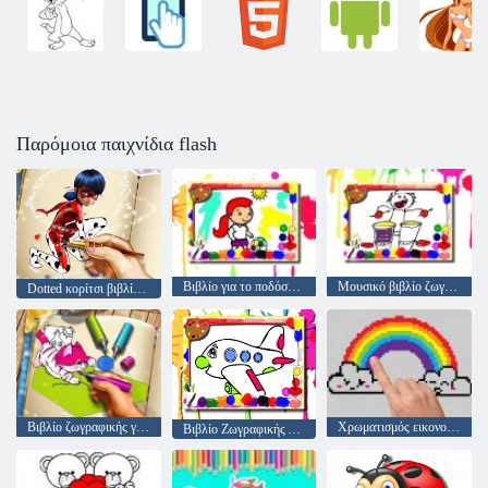
Παρόμοια παιχνίδια flash
Βιβλίο για το ποδόσφαιρο
Μουσικό βιβλίο ζωγραφικής
Dotted κορίτσι βιβλίο ζωγραφικής
Βιβλίο ζωγραφικής για τα κατοικίδια
Χρωματισμός εικονοστοιχείων
Βιβλίο Ζωγραφικής Αεροπλάνου