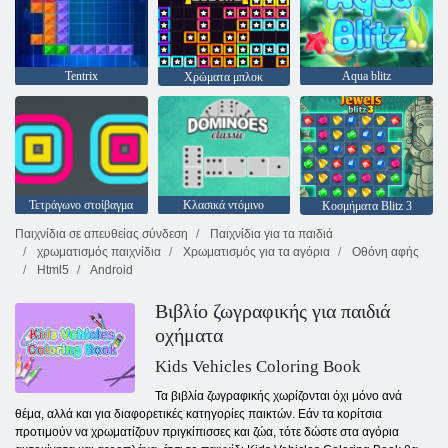
Tentrix
Aqua blitz
Χρώματα μπλοκ
Τετράγωνο στοίβαγμα
Κλασικά ντόμινο
Κοσμήματα Blitz 3
Παιχνίδια σε απευθείας σύνδεση
Παιχνίδια για τα παιδιά
χρωματισμός παιχνίδια
Χρωματισμός για τα αγόρια
Οθόνη αφής
Html5
Android
Βιβλίο ζωγραφικής για παιδιά
οχήματα
Kids Vehicles Coloring Book
Τα βιβλία ζωγραφικής χωρίζονται όχι μόνο ανά
θέμα, αλλά και για διαφορετικές κατηγορίες παικτών. Εάν τα κορίτσια
προτιμούν να χρωματίζουν πριγκίπισσες και ζώα, τότε δώστε στα αγόρια