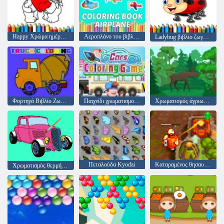
Happy Χρώμα ημέρας του Αγίου Βαλεντίνου
Αεροπλάνο του βιβλίου χρωμάτων
Ladybug βιβλίο ζωγραφικής
Φορτηγά Βιβλίο Ζωγραφικής
Παιχνίδι χρωματισμού αυτοκινήτων
Χρωματισμός άγριων ζώων
Πεταλούδα Kyodai
Καταραμένος θησαυρός 2
Χρωματισμός θερμής ράβδου