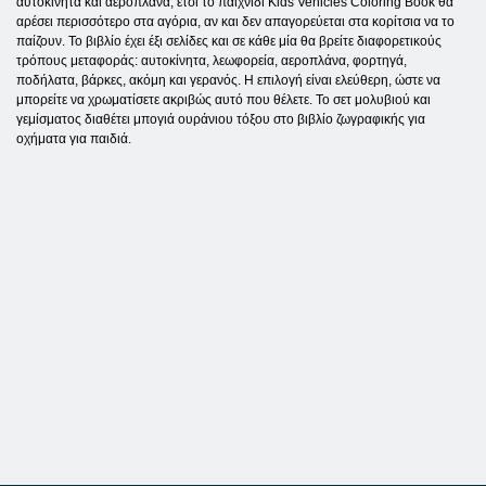
αυτοκίνητα και αεροπλάνα, έτσι το παιχνίδι Kids Vehicles Coloring Book θα
αρέσει περισσότερο στα αγόρια, αν και δεν απαγορεύεται στα κορίτσια να το
παίζουν. Το βιβλίο έχει έξι σελίδες και σε κάθε μία θα βρείτε διαφορετικούς
τρόπους μεταφοράς: αυτοκίνητα, λεωφορεία, αεροπλάνα, φορτηγά,
ποδήλατα, βάρκες, ακόμη και γερανός. Η επιλογή είναι ελεύθερη, ώστε να
μπορείτε να χρωματίσετε ακριβώς αυτό που θέλετε. Το σετ μολυβιού και
γεμίσματος διαθέτει μπογιά ουράνιου τόξου στο βιβλίο ζωγραφικής για
οχήματα για παιδιά.