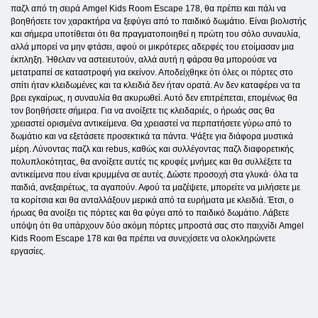
παζλ από τη σειρά Amgel Kids Room Escape 178, θα πρέπει και πάλι να
βοηθήσετε τον χαρακτήρα να ξεφύγει από το παιδικό δωμάτιο. Είναι βιολιστής
και σήμερα υποτίθεται ότι θα πραγματοποιηθεί η πρώτη του σόλο συναυλία,
αλλά μπορεί να μην φτάσει, αφού οι μικρότερες αδερφές του ετοίμασαν μια
έκπληξη. Ήθελαν να αστειευτούν, αλλά αυτή η φάρσα θα μπορούσε να
μετατραπεί σε καταστροφή για εκείνον. Αποδείχθηκε ότι όλες οι πόρτες στο
σπίτι ήταν κλειδωμένες και τα κλειδιά δεν ήταν ορατά. Αν δεν καταφέρει να τα
βρει εγκαίρως, η συναυλία θα ακυρωθεί. Αυτό δεν επιτρέπεται, επομένως θα
τον βοηθήσετε σήμερα. Για να ανοίξετε τις κλειδαριές, ο ήρωάς σας θα
χρειαστεί ορισμένα αντικείμενα. Θα χρειαστεί να περπατήσετε γύρω από το
δωμάτιο και να εξετάσετε προσεκτικά τα πάντα. Ψάξτε για διάφορα μυστικά
μέρη. Λύνοντας παζλ και rebus, καθώς και συλλέγοντας παζλ διαφορετικής
πολυπλοκότητας, θα ανοίξετε αυτές τις κρυφές μνήμες και θα συλλέξετε τα
αντικείμενα που είναι κρυμμένα σε αυτές. Δώστε προσοχή στα γλυκά· όλα τα
παιδιά, ανεξαιρέτως, τα αγαπούν. Αφού τα μαζέψετε, μπορείτε να μιλήσετε με
τα κορίτσια και θα ανταλλάξουν μερικά από τα ευρήματα με κλειδιά. Έτσι, ο
ήρωας θα ανοίξει τις πόρτες και θα φύγει από το παιδικό δωμάτιο. Λάβετε
υπόψη ότι θα υπάρχουν δύο ακόμη πόρτες μπροστά σας στο παιχνίδι Amgel
Kids Room Escape 178 και θα πρέπει να συνεχίσετε να ολοκληρώνετε
εργασίες.