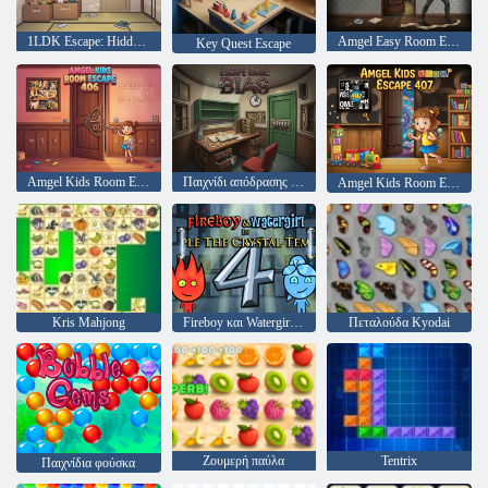
1LDK Escape: Hidden Signals
Amgel Easy Room Escape 378
Key Quest Escape
Amgel Kids Room Escape 406
Παιχνίδι απόδρασης μεροληψίας
Amgel Kids Room Escape 407
Kris Mahjong
Fireboy και Watergirl 4: Crystal Temple
Πεταλούδα Kyodai
Ζουμερή παύλα
Tentrix
Παιχνίδια φούσκα