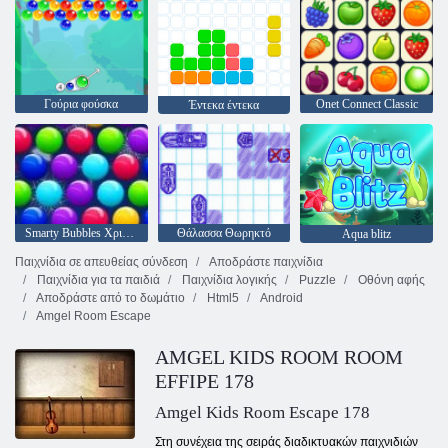
Γούρια φούσκα
Onet Connect Classic
Έντεκα έντεκα
Smarty Bubbles Χριστούγεννα Edition
Θάλασσα Θωρηκτό
Aqua blitz
Παιχνίδια σε απευθείας σύνδεση
Αποδράστε παιχνίδια
Παιχνίδια για τα παιδιά
Παιχνίδια λογικής
Puzzle
Οθόνη αφής
Αποδράστε από το δωμάτιο
Html5
Android
Amgel Room Escape
AMGEL KIDS ROOM ROOM
EFFIPE 178
Amgel Kids Room Escape 178
Στη συνέχεια της σειράς διαδικτυακών παιχνιδιών