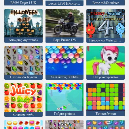
BMW Σειρά 1 UK
Bmw m340i xdrive
Lexus LF30 Ηλεκτροφόρα
Απόκριες νύχτα παζλ
Bajaj Pulsar 125
Fireboy και Watergirl 4: Crystal Temple
Πεταλούδα Kyodai
Ατελείωτες Bubbles
Παιχνίδια φούσκα
Γούρια φούσκα
Έντεκα έντεκα
Ζουμερή παύλα