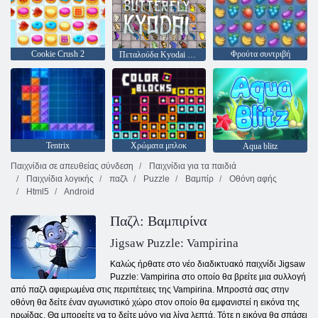
Cookie Crush 2
Φρούτα συντριβή
Πεταλούδα Kyodai HD
Tentrix
Χρώματα μπλοκ
Aqua blitz
Παιχνίδια σε απευθείας σύνδεση
Παιχνίδια για τα παιδιά
Παιχνίδια λογικής
παζλ
Puzzle
Βαμπίρ
Οθόνη αφής
Html5
Android
Παζλ: Βαμπιρίνα
Jigsaw Puzzle: Vampirina
Καλώς ήρθατε στο νέο διαδικτυακό παιχνίδι Jigsaw
Puzzle: Vampirina στο οποίο θα βρείτε μια συλλογή
από παζλ αφιερωμένα στις περιπέτειες της Vampirina. Μπροστά σας στην
οθόνη θα δείτε έναν αγωνιστικό χώρο στον οποίο θα εμφανιστεί η εικόνα της
ηρωίδας. Θα μπορείτε να το δείτε μόνο για λίγα λεπτά. Τότε η εικόνα θα σπάσει