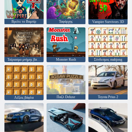
Βρείτε το Βαμπίρ
Ταφάρχης
Vampire Survivors 3D
Ταίριασμα μνήμης βαμπίρ
Monster Rush
Σύνδεσμος mahjong
Παζλ Deluxe
Toyota Prius 2
Λέξεις βάφλα