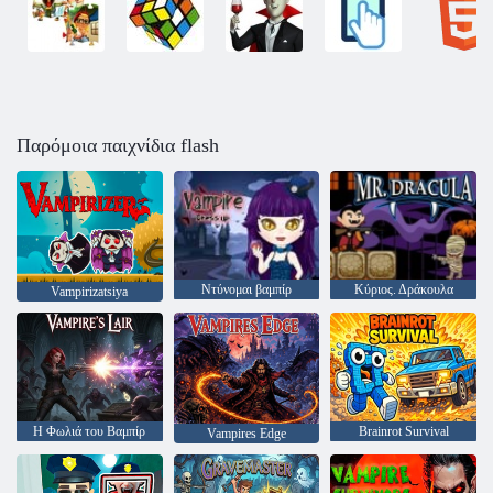
Παρόμοια παιχνίδια flash
Ντύνομαι βαμπίρ
Κύριος. Δράκουλα
Vampirizatsiya
Η Φωλιά του Βαμπίρ
Brainrot Survival
Vampires Edge