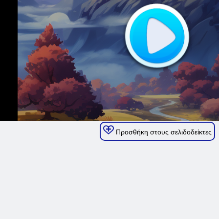
Προσθήκη στους σελιδοδείκτες