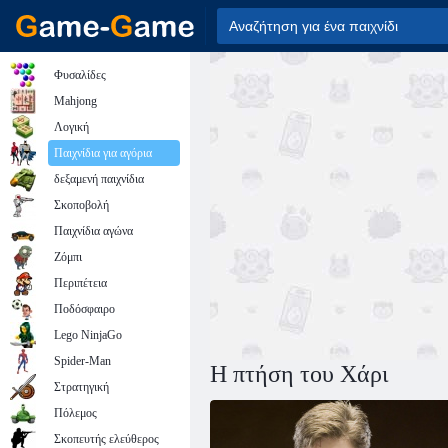
Φυσαλίδες
Mahjong
Λογική
Παιχνίδια για αγόρια
δεξαμενή παιχνίδια
Σκοποβολή
Παιχνίδια αγώνα
Ζόμπι
Περιπέτεια
Ποδόσφαιρο
Lego NinjaGo
Spider-Man
Η πτήση του Χάρι
Στρατηγική
Πόλεμος
Σκοπευτής ελεύθερος