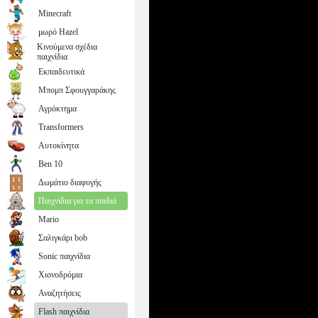
Minecraft
μωρό Hazel
Κινούμενα σχέδια
παιχνίδια
Εκπαιδευτικά
Μπομπ Σφουγγαράκης
Αγρόκτημα
Transformers
Αυτοκίνητα
Ben 10
Δωμάτιο διαφυγής
Παιχνίδια για τα παιδιά
Mario
Σαλιγκάρι bob
Sonic παιχνίδια
Χιονοδρόμια
Αναζητήσεις
Flash παιχνίδια