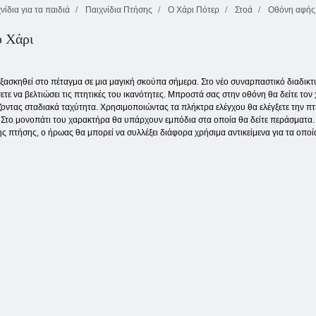
νίδια για τα παιδιά
Παιχνίδια Πτήσης
Ο Χάρι Πότερ
Στοά
Οθόνη αφής
Fireboy και
υ Χάρι
Κουζίνα
Κλασικά
Watergirl 4:
Mahjong
ντόμινο
Crystal Temple
ξασκηθεί στο πέταγμα σε μια μαγική σκούπα σήμερα. Στο νέο συναρπαστικό διαδικτυακ
ετε να βελτιώσει τις πτητικές του ικανότητες. Μπροστά σας στην οθόνη θα δείτε τον
τας σταδιακά ταχύτητα. Χρησιμοποιώντας τα πλήκτρα ελέγχου θα ελέγξετε την πτήση
. Στο μονοπάτι του χαρακτήρα θα υπάρχουν εμπόδια στα οποία θα δείτε περάσματα.
ης πτήσης, ο ήρωας θα μπορεί να συλλέξει διάφορα χρήσιμα αντικείμενα για τα οποία