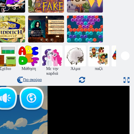
Hogwarts: Η
τύσιμο του
Αληθινό ή
μάχη των
Χάρι Πότερ
ψεύτικο
οδηγών
Παγκόσμιο
Κύπελλο
υίντιτς Χάρι
Κουίζ του
Πότερ
Χόγκουαρτς
Φούσκα
Σχέδιο
Μάθηση
Με την
Άλμα
παζλ
Puzzle
καρδιά
Πιο σκούρο