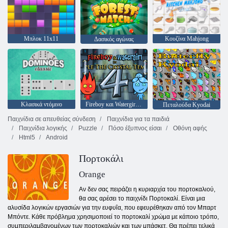
Μπλοκ 11x11
Κουζίνα Mahjong
Δασικός αγώνας
Κλασικά ντόμινο
Fireboy και Watergirl 4: Crystal Temple
Πεταλούδα Kyodai
Παιχνίδια σε απευθείας σύνδεση
Παιχνίδια για τα παιδιά
Παιχνίδια λογικής
Puzzle
Πόσο έξυπνος είσαι
Οθόνη αφής
Html5
Android
Πορτοκάλι
Orange
Αν δεν σας πειράζει η κυριαρχία του πορτοκαλιού,
θα σας αρέσει το παιχνίδι Πορτοκαλί. Είναι μια
αλυσίδα λογικών εργασιών για την ευφυΐα, που εφευρέθηκαν από τον Μπαρτ
Μπόντε. Κάθε πρόβλημα χρησιμοποιεί το πορτοκαλί χρώμα με κάποιο τρόπο,
συμπεριλαμβανομένων των πορτοκαλιών και των μπάσκετ. Θα πρέπει τελικά