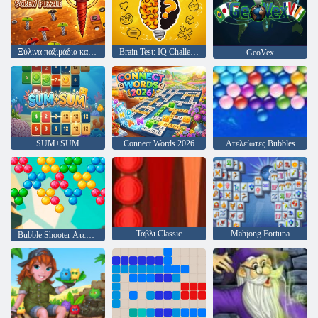
Ξύλινα παξιμάδια και μπουλόνια βιδωτό παζλ
Brain Test: IQ Challenge
GeoVex
SUM+SUM
Connect Words 2026
Ατελείωτες Bubbles
Τάβλι Classic
Mahjong Fortuna
Bubble Shooter Ατελείωτες