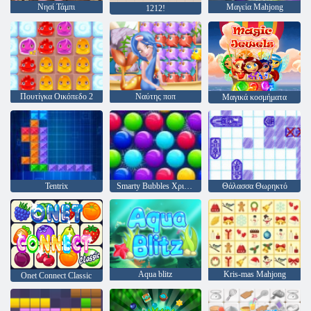
Νησί Τάμπι
Μαγεία Mahjong
1212!
Πουτίγκα Οικόπεδο 2
Ναύτης ποπ
Μαγικά κοσμήματα
Tentrix
Smarty Bubbles Χριστούγεννα Edition
Θάλασσα Θωρηκτό
Aqua blitz
Kris-mas Mahjong
Onet Connect Classic