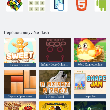
Παρόμοια παιχνίδια flash
Infinity Loop Online null
Word Connect online
Γλυκό Κρεμάλα
Ξεμπλοκάρετε αυτό
Shape Jam
1 Ήχος 1 Word