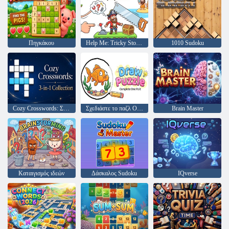
Πηγκάκου
Help Me: Tricky Story of Puzzles
1010 Sudoku
Cozy Crosswords: Συλλογή 3 σε 1
Σχεδιάστε το παζλ Ολοκληρωμένο ένα μέρος
Brain Master
Καταιγισμός ιδεών
Δάσκαλος Sudoku
IQverse