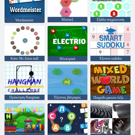
Μούσεξ
Εξάδα συγχώνευση
Wordmeister
Κάνε Με Δέκα null
Έξυπνο sudoku
Ηλεκτρικό
Πρόκληση Hangman
Έξυπνος βάτραχος
Παιχνίδι μικτών λέξεων