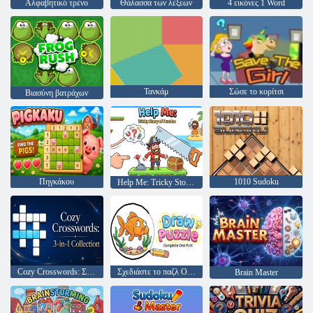
Αλφαβητικό τρένο
Θάλασσα των λέξεων
4 εικόνες 1 Word
Τανκάμ
Σώσε το κορίτσι
Βιασύνη βατράχων
Πηγκάκου
1010 Sudoku
Help Me: Tricky Story of Puzzles
Cozy Crosswords: Συλλογή 3 σε 1
Σχεδιάστε το παζλ Ολοκληρωμένο ένα μέρος
Brain Master