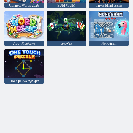
Connect Words 2026
SUM+SUM
Trivia Mind Game
Λέξη Μωσαϊκό
GeoVex
Nonogram
Παζλ με ένα άγγιγμα