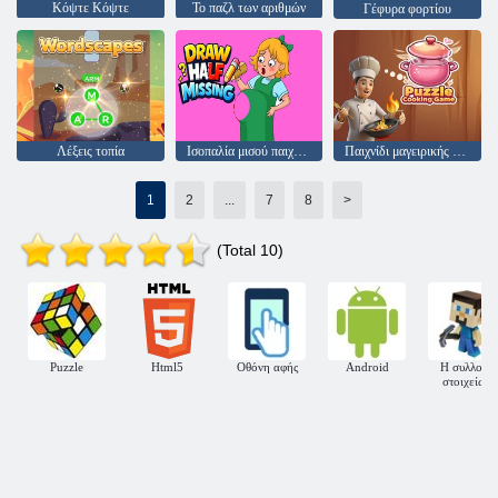
Κόψτε Κόψτε
Το παζλ των αριθμών
Γέφυρα φορτίου
Λέξεις τοπία
Ισοπαλία μισού παιχνιδιού
Παιχνίδι μαγειρικής παζλ
1
2
...
7
8
>
(Total 10)
Puzzle
Html5
Οθόνη αφής
Android
Η συλλογή
στοιχείων