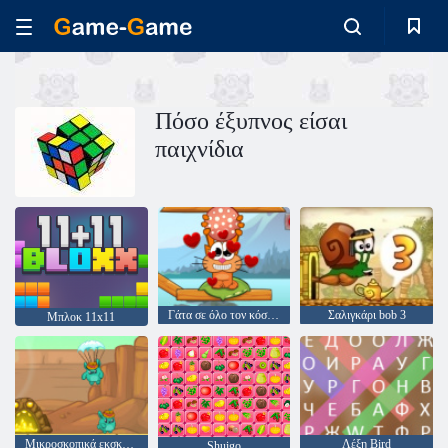
Πόσο έξυπνος είσαι
παιχνίδια
Γάτα σε όλο τον κόσμο - αλπικές λίμνες
Σαλιγκάρι bob 3
Μπλοκ 11x11
Μικροσκοπικά εκσκαφεία
Λέξη Bird
Shuigo