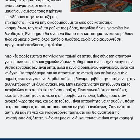
Κερδίζουν χρήματα πρώτα, αν δεν
είναι πραγματικό, οι παίκτες
μαθαίνουν αμέσως τους περίτεχνα
επενδύσουν στην ανάπτυξη της
επιχείρησης. Γιατί να μην οικοδομήσουμε το δικό σας κατάστημα
κοσμημάτων, τα γλυκά, τα ρούχα της μόδας, παιχνίδια ή να μην ανοίξει ένα
ξενοδοχείο; Ένα σημείο θα είναι ένα δίκτυο των καταστημάτων και να μάθουν
πώς να διαχειρίζονται όλος αυτός ο πλούτος, χωρίς να διακινδυνεύσει
πραγματικά επενδύσεις κεφαλαίου.
Μερικές φορές έξυπνα παιχνίδια για παιδιά σε απευθείας σύνδεση απαιτούν
γνώση των φυσικών και χημικών νόμων. Μαθηματικά είναι συχνά ενεργεί σαν
θέσεις εργασίας δεν είναι ρητά, αλλά η έννοια ορισμένων φαινομένων είναι κατ
'ανάγκη. Για παράδειγμα, για να αποστείλει το αντικείμενο σε ένα ορισμένο
σημείο, είναι αναγκαίο να ληφθεί υπόψη η δύναμη τριβής, την επιτάχυνση, την
αλληλεπίδραση με άλλα αντικείμενα. Μην ξεχάστε για την κατεύθυνση και το
περιβάλλον στο οποίο εκτελούνται πράξεις. Είναι γνωστό ότι σε συνθήκες
έλλειψης βαρύτητας στο νερό ή ό, τι συμβαίνει εντελώς λάθος, τόσο στον
ανοιχτό χώρο της γης, και ως εκ τούτου, είναι απαραίτητο να ληφθούν υπόψη
οι τροποποιήσεις της κατάστασης και να ενεργήσει αναλόγως. Στην ενότητα
αυτή, θα μάθετε νέα και ενδιαφέροντα πράγματα και θα αναπτύξει τις
υφιστάμενες δεξιότητες. Ψάχνετε μας συχνά, και πάντα να είναι στην κορυφή!