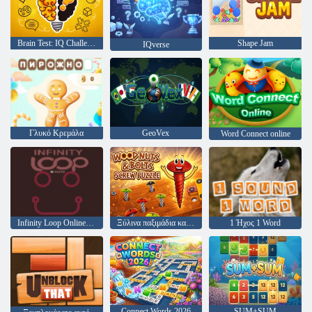
Brain Test: IQ Challenge
Shape Jam
IQverse
Γλυκό Κρεμάλα
GeoVex
Word Connect online
Infinity Loop Online null
Ξύλινα παξιμάδια και μπουλόνια βιδωτό παζλ
1 Ήχος 1 Word
Connect Words 2026
SUM+SUM