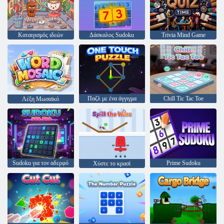
Καταιγισμός ιδεών
Δάσκαλος Sudoku
Trivia Mind Game
Παζλ με ένα άγγιγμα
Chill Tic Tac Toe
Λέξη Μωσαϊκό
Sudoku για τον αδερφό
Prime Sudoku
Χύστε το κρασί