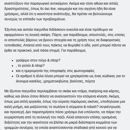
αναπτύξουν πιο παραγωγικό αντικείμενο. Ακόμα και τόσο αθώα και απλές
δραστηριότητες, όπως tic-tac-toe, ναυμαχία και την αγχόνη ήδη θα είναι
χρήσιμος, αλλά ότι η ικανότητα ανάπτυξης, θα πρέπει να βελτιώνουμε
συνεχώς το επίπεδο των προβλημάτων.
Έξυπνη και αστεία παιχνίδια διδάσκουν ευκολία και είναι πρόθυμοι να
εφαρμόσουν τη λογική σκέψη. Πάρτε, για παράδειγμα, αποστολές, στις οποίες
οι αποστολές βάρους να βρουν στοιχεία και τη χρήση τους σε διαφορετικές
τοποθεσίες. Απαιτεί από τους παίκτες να θυμηθεί τι είδε, γιατί μπορεί πάντα να
έρθει σε πρακτικό, ανά πάσα στιγμή. Για παράδειγμα,
γράψιμο στον τοίχο & nbsp?
, το ρολόι & nbsp?
και η ημερομηνία της επιγραφής στις φωτογραφίες
Οι αριθμοί ή άλλα λόγια μπορεί να χρησιμεύσει ως ένας κώδικας για το
άνοιγμα κασέλες, χρηματοκιβώτια, βαλίτσες, πόρτα
Με έξυπνα παιχνίδια περιλαμβάνει το σκάκι και ντάμα, mahjong και κάρτες,
καθώς και άλλοι όπου θέλετε να αναλογιστούν την επόμενη κίνηση. Ακόμη,
όπως μια απλή εργασία, όπως την εύρεση παρόμοιες εικόνες, υποδηλώνει μια
καλή μνήμη, και μαζεύοντας το σωλήνα ή σύρματα & ndash? συγκέντρωση
και προσοχή. Δεν παρατηρήσετε πόσο χρήσιμο ένα υπόλοιπο, να πάρει την
ευχαρίστηση από τη συλλογή του παζλ. Αλλά απαιτούν επίσης ορισμένες
δεξιότητες και την ικανότητα να βλέπει σε μικρά διάσπαρτα κομμάτια των
γραμμών συνέχεια, τα οποία αναπτύσσονται σταδιακά από κοινού για να