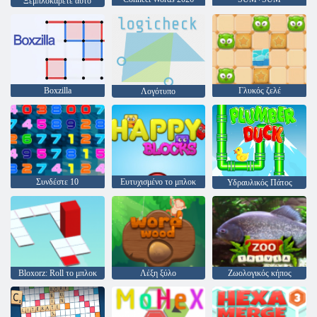
Ξεμπλοκάρετε αυτό
Boxzilla
Γλυκός ζελέ
Λογότυπο
Συνδέστε 10
Ευτυχισμένο το μπλοκ
Υδραυλικός Πάτος
Bloxorz: Roll το μπλοκ
Λέξη ξύλο
Ζωολογικός κήπος