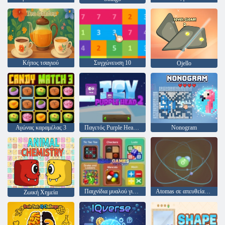
Κήπος τσαγιού
Συγχώνευση 10
Ojello
Αγώνας καραμέλας 3
Παγετός Purple Head 2 null
Nonogram
Παιχνίδια μυαλού για 2 παίκτες
Atomas σε απευθείας σύνδεση null
Ζωική Χημεία