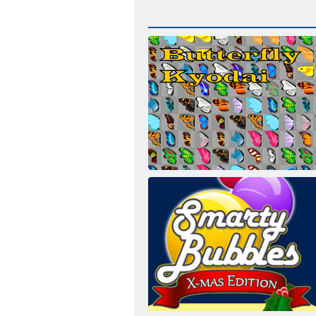
Πεταλούδα Kyodai