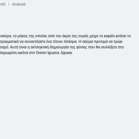
ml5
Android
 σαύρα, το μήκος της οποίας από την άκρη της ουράς μέχρι το κεφάλι φτάνει το
 πραγματικά να συναντήσετε ένα τέτοιο πλάσμα. Η σαύρα προτιμά να τρώει
ισμό. Αυτή είναι η εκπληκτική δημιουργία της φύσης που θα συλλέξετε στο
οκληρωμένη εικόνα στο Green Iguana Jigsaw.