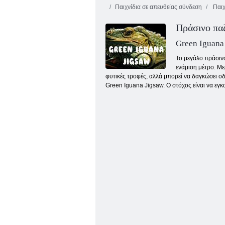
Παιχνίδια σε απευθείας σύνδεση
Παιχ
Πράσινο πα
Green Iguana
Το μεγάλο πράσινο
ενάμιση μέτρο. Με
φυτικές τροφές, αλλά μπορεί να δαγκώσει οδ
Smarty Bubbles Χριστούγεννα Edition
Green Iguana Jigsaw. Ο στόχος είναι να εγκ