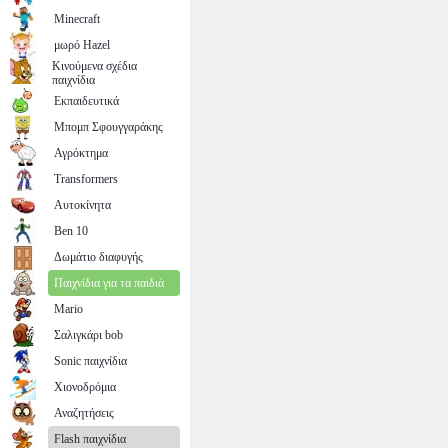
Minecraft
μωρό Hazel
Κινούμενα σχέδια
παιχνίδια
Εκπαιδευτικά
Μπομπ Σφουγγαράκης
Αγρόκτημα
Transformers
Αυτοκίνητα
Ben 10
Δωμάτιο διαφυγής
Παιχνίδια για τα παιδιά
Mario
Σαλιγκάρι bob
Sonic παιχνίδια
Χιονοδρόμια
Αναζητήσεις
Flash παιχνίδια