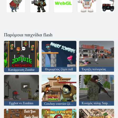
Παρόμοια παιχνίδια flash
Θυμωμένος ζόμπι null
Έκρηξη πολιορκίας ζόμπι
Κατάρρευση Zombie
Εggbot vs Zombies
Κυνηγός πόλης Sniper Master
Cowboy εναντίον ζόμπι