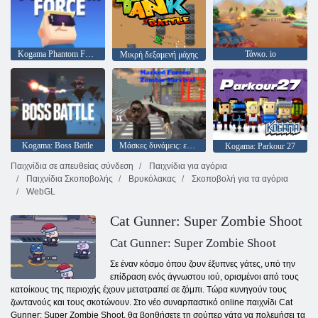
Kogama Phantom Force
Τάνκο. io
Μικρή δεξαμενή μάχης
Kogama: Boss Battle
Μάσκες δυνάμεις: επιβίωση ζόμπι
Kogama: Parkour 27
Παιχνίδια σε απευθείας σύνδεση
Παιχνίδια για αγόρια
Παιχνίδια Σκοποβολής
Βρυκόλακας
Σκοποβολή για τα αγόρια
WebGL
Cat Gunner: Super Zombie Shoot
Cat Gunner: Super Zombie Shoot
Σε έναν κόσμο όπου ζουν έξυπνες γάτες, υπό την
επίδραση ενός άγνωστου ιού, ορισμένοι από τους
κατοίκους της περιοχής έχουν μετατραπεί σε ζόμπι. Τώρα κυνηγούν τους
ζωντανούς και τους σκοτώνουν. Στο νέο συναρπαστικό online παιχνίδι Cat
Gunner: Super Zombie Shoot, θα βοηθήσετε τη σούπερ γάτα να πολεμήσει τα