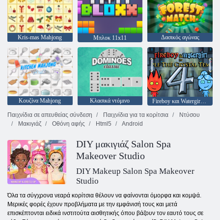
Kris-mas Mahjong
Δασικός αγώνας
Μπλοκ 11x11
Κουζίνα Mahjong
Κλασικά ντόμινο
Fireboy και Watergirl 4: Crystal Temple
Παιχνίδια σε απευθείας σύνδεση
Παιχνίδια για τα κορίτσια
Ντύσου
Μακιγιάζ
Οθόνη αφής
Html5
Android
DIY μακιγιάζ Salon Spa
Makeover Studio
DIY Makeup Salon Spa Makeover
Studio
Όλα τα σύγχρονα νεαρά κορίτσια θέλουν να φαίνονται όμορφα και κομψά.
Μερικές φορές έχουν προβλήματα με την εμφάνισή τους και μετά
επισκέπτονται ειδικά ινστιτούτα αισθητικής όπου βάζουν τον εαυτό τους σε