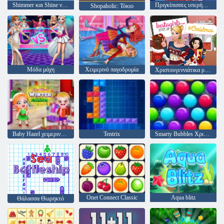
Shimmer και Shine ντύνομαι
Πριγκίπισσες υπερήρωες
Shopaholic: Τόκιο
Μόδα μάχη
Χειμερινό παγοδρομία
Χριστουγεννιάτικα ρούχα InstaGirls
Baby Hazel χειμερινή μόδα
Tentrix
Smarty Bubbles Χριστούγεννα Edition
Onet Connect Classic
Aqua blitz
Θάλασσα Θωρηκτό