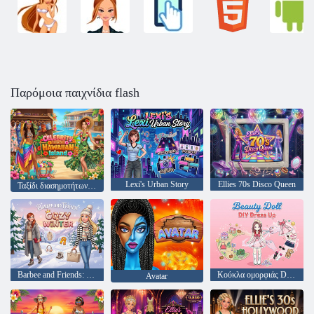
Παρόμοια παιχνίδια flash
Lexi's Urban Story
Ellies 70s Disco Queen
Ταξίδι διασημοτήτων στο νησί της Χαβάης
Barbee and Friends: Cozy Winter
Κούκλα ομορφιάς DIY Dress Up
Avatar