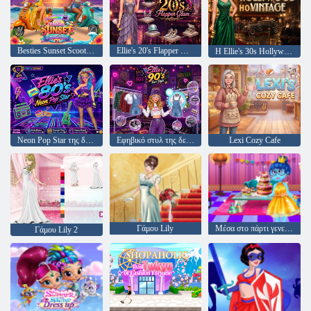
Besties Sunset Scooter Rider
Ellie's 20's Flapper Glam
Η Ellie's 30s Hollywood Vintage
Neon Pop Star της δεκαετίας του '80 της Ellie
Εφηβικό στυλ της δεκαετίας του '90 της Ellie
Lexi Cozy Cafe
Γάμου Lily
Μέσα στο πάρτι γενεθλίων
Γάμου Lily 2