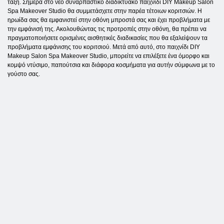
τάξη. Σήμερα στο νέο συναρπαστικό διαδικτυακό παιχνίδι DIY Makeup Salon
Spa Makeover Studio θα συμμετάσχετε στην παρέα τέτοιων κοριτσιών. Η
ηρωίδα σας θα εμφανιστεί στην οθόνη μπροστά σας και έχει προβλήματα με
την εμφάνισή της. Ακολουθώντας τις προτροπές στην οθόνη, θα πρέπει να
πραγματοποιήσετε ορισμένες αισθητικές διαδικασίες που θα εξαλείψουν τα
προβλήματα εμφάνισης του κοριτσιού. Μετά από αυτό, στο παιχνίδι DIY
Makeup Salon Spa Makeover Studio, μπορείτε να επιλέξετε ένα όμορφο και
κομψό ντύσιμο, παπούτσια και διάφορα κοσμήματα για αυτήν σύμφωνα με το
γούστο σας.