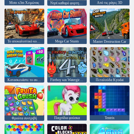
Moto x3m Χειμώνας
Από τις ράγες 3D
Νησί καθαρό φορτηγό σκουπίδια Sim
Το αποκαλυπτικό κυνηγητό
Mega Car Stunts
Master Destruction Car
Κατασκευάστε το αυτοκίνητο των ονείρων σας
Fireboy και Watergirl 4: Crystal Temple
Πεταλούδα Kyodai
Παιχνίδια φούσκα
Tentrix
Φρούτα συντριβή