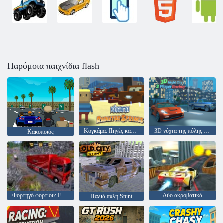
Παρόμοια παιχνίδια flash
Κογκάμα: Πηγές καλοριφέρ
3D νύχτα της πόλης 2 αγωνιστικά παιχνίδια
Κακοποιός
Φορτηγό φορτίου: Euro American Tour
Δύο ακροβατικά
Παλιά πόλη Stunt