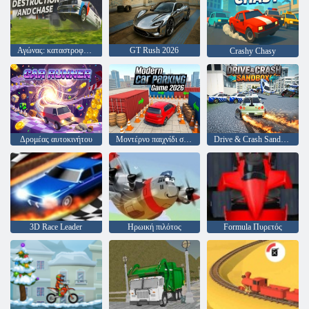
Αγώνας: καταστροφή και κυνηγήσεις
GT Rush 2026
Crashy Chasy
Δρομέας αυτοκινήτου
Μοντέρνο παιχνίδι στάθμευσης αυτοκινήτων 2026
Drive & Crash Sandbox
3D Race Leader
Ηρωική πιλότος
Formula Πυρετός