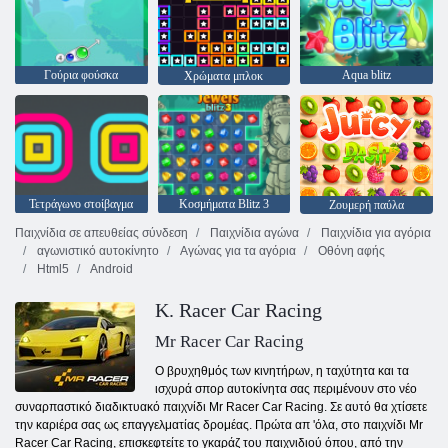
Γούρια φούσκα
Aqua blitz
Χρώματα μπλοκ
Τετράγωνο στοίβαγμα
Κοσμήματα Blitz 3
Ζουμερή παύλα
Παιχνίδια σε απευθείας σύνδεση
Παιχνίδια αγώνα
Παιχνίδια για αγόρια
αγωνιστικό αυτοκίνητο
Αγώνας για τα αγόρια
Οθόνη αφής
Html5
Android
Κ. Racer Car Racing
Mr Racer Car Racing
Ο βρυχηθμός των κινητήρων, η ταχύτητα και τα
ισχυρά σπορ αυτοκίνητα σας περιμένουν στο νέο
συναρπαστικό διαδικτυακό παιχνίδι Mr Racer Car Racing. Σε αυτό θα χτίσετε
την καριέρα σας ως επαγγελματίας δρομέας. Πρώτα απ 'όλα, στο παιχνίδι Mr
Racer Car Racing, επισκεφτείτε το γκαράζ του παιχνιδιού όπου, από την