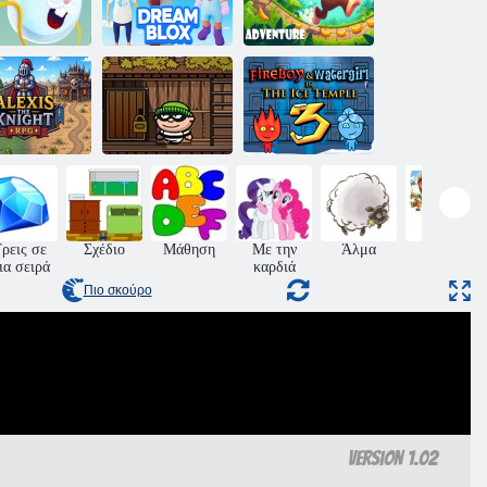
Σαμουράι
Banana Land
κουνελιού 2
Όνειρο μπλε
Adventure
Fireboy και
Alexis The
Μπομπ ο
Watergirl 3: Ο
night RPG
ληστής 1
ναός πάγου
ρεις σε
Σχέδιο
Μάθηση
Με την
Άλμα
παζλ
ια σειρά
καρδιά
Πιο σκούρο