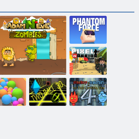
Kogama
Phantom Force
Πολεμιστής
εικονοστοιχείων
Fireboy και
Watergirl 4:
άλες άμμου
Αδάμ και Εύα: Ζόμπι
Δύο μπάλα 3D
Crystal Temple