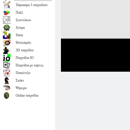
Ταίριασμα 3 παιχνιδιών
Παζλ
Σουντόκου
Ζούμα
Tetris
Μπιλιάρδο
3D παιχνίδια
Παιχνίδια IO
Παιχνίδια με κάρτες
Πασιέντζα
Σκάκι
Ψάρεμα
Online παιχνίδια