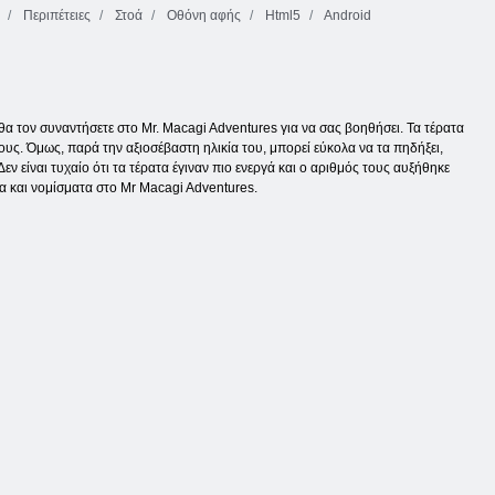
Περιπέτειες
Στοά
Οθόνη αφής
Html5
Android
θα τον συναντήσετε στο Mr. Macagi Adventures για να σας βοηθήσει. Τα τέρατα
τους. Όμως, παρά την αξιοσέβαστη ηλικία του, μπορεί εύκολα να τα πηδήξει,
είναι τυχαίο ότι τα τέρατα έγιναν πιο ενεργά και ο αριθμός τους αυξήθηκε
ήλα και νομίσματα στο Mr Macagi Adventures.