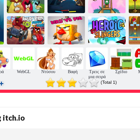
Χρωματισμός
Angry Birds
Angry Birds
Θυμωμένα
Θυ
Αγώνας 3
Star Wars
κοπάδια
Angry Birds
Go! Κρυμμένα
Πουλί εναντίον
An
αστέρια
γουρουνιού
Ηρωικά Slingers
οά
WebGL
Ντύσου
Βαφή
Τρεις σε
Σχέδιο
μια σειρά
(Total 1)