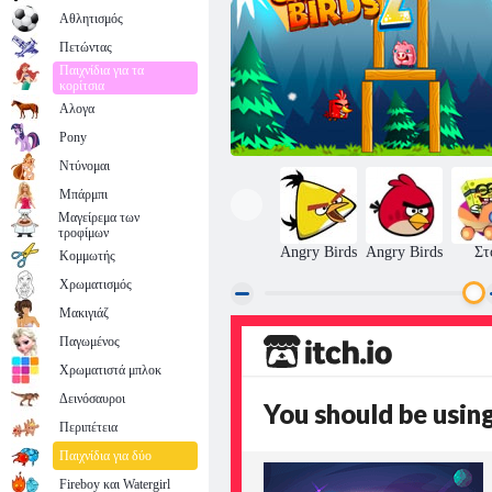
Αθλητισμός
Πετώντας
Παιχνίδια για τα
κορίτσια
Αλογα
Pony
Ντύνομαι
Μπάρμπι
Μαγείρεμα των
τροφίμων
Angry Birds
Angry Birds
Στ
Κομμωτής
Χρωματισμός
Μακιγιάζ
Παγωμένος
Angry Birds: Crazy πτηνά 2
Χρωματιστά μπλοκ
Δεινόσαυροι
Περιπέτεια
Παιχνίδια για δύο
Fireboy και Watergirl