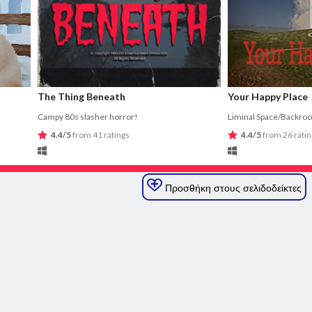
Προσθήκη στους σελιδοδείκτες