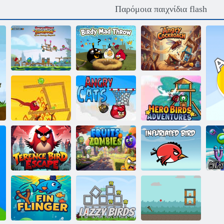
Παρόμοια παιχνίδια flash
Αναμέτρηση
Birdy Mad
Θυμωμένη
Angry Birds
Throw
κατσαρίδα
Θυμωμένα
Θυμωμένες
Περιπέτειες
πουλιά. io
γάτες
πουλιών ήρωα
Escape Terence
Φρούτα
Εξαγριωμένο
Bird
εναντίον ζόμπι
πουλί