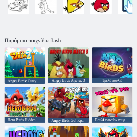
Παρόμοια παιχνίδια flash
Angry Birds Αγώνας 3
Τρελά πουλιά
Angry Birds: Crazy πτηνά 2
Hero Birds Hidden Stars
Πουλί εναντίον γουρουνιού
Angry Birds Go! Κρυμμένα αστέρια