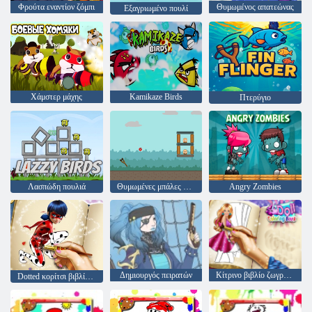
Φρούτα εναντίον ζόμπι
Θυμωμένος απατεώνας
Εξαγριωμένο πουλί
Χάμστερ μάχης
Kamikaze Birds
Πτερύγιο
Λασπώδη πουλιά
Θυμωμένες μπάλες κατεδάφιση
Angry Zombies
Δημιουργός πειρατών
Κίτρινο βιβλίο ζωγραφικής
Dotted κορίτσι βιβλίο ζωγραφικής