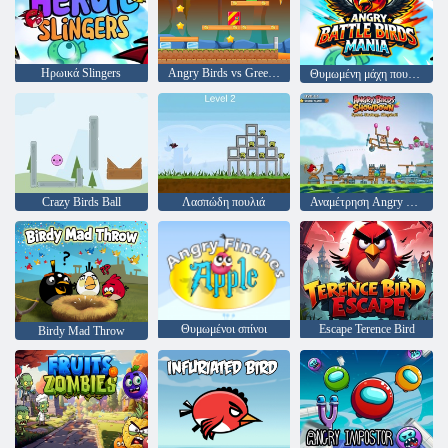
Ηρωικά Slingers
Angry Birds vs Green Pig
Θυμωμένη μάχη πουλιών μάχης μανία
Crazy Birds Ball
Λασπώδη πουλιά
Αναμέτρηση Angry Birds
Θυμωμένοι σπίνοι
Escape Terence Bird
Birdy Mad Throw