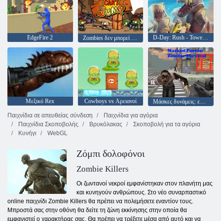
EdgeFire 2
D-Day: Rush - Tower Defense
Zombies δεν μπορεί να πηδήξει
Μεξικό Rex
Cowboys vs Αρειανοί
Μάσκες δυνάμεις: επιβίωση ζόμπι
Παιχνίδια σε απευθείας σύνδεση
Παιχνίδια για αγόρια
Παιχνίδια Σκοποβολής
Βρυκόλακας
Σκοποβολή για τα αγόρια
Κυνήγι
WebGL
Ζόμπι δολοφόνοι
Zombie Killers
Οι ζωντανοί νεκροί εμφανίστηκαν στον πλανήτη μας
και κυνηγούν ανθρώπους. Στο νέο συναρπαστικό
online παιχνίδι Zombie Killers θα πρέπει να πολεμήσετε εναντίον τους.
Μπροστά σας στην οθόνη θα δείτε τη ζώνη εκκίνησης στην οποία θα
εμφανιστεί ο χαρακτήρας σας. Θα πρέπει να τρέξετε μέσα από αυτό και να