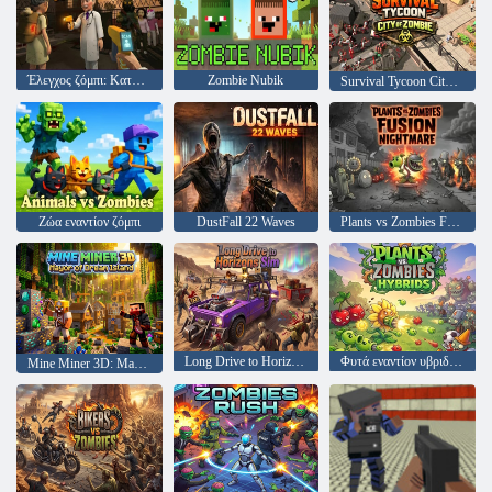
Έλεγχος ζόμπι: Καταφύγιο επιβίωσης
Zombie Nubik
Survival Tycoon City of Zombie
Ζώα εναντίον ζόμπι
DustFall 22 Waves
Plants vs Zombies Fusion Nightmare
Long Drive to Horizons Sim
Φυτά εναντίον υβριδίων ζόμπι
Mine Miner 3D: Mayor of Dream Island