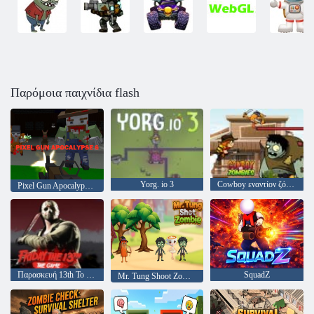
Παρόμοια παιχνίδια flash
Yorg. io 3
Cowboy εναντίον ζόμπι
Pixel Gun Apocalypse 6
Παρασκευή 13th Το παιχνίδι
SquadZ
Mr. Tung Shoot Zombie