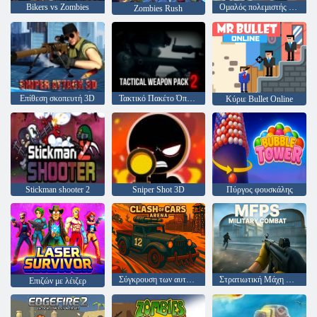
Bikers vs Zombies
Ομαλός πολεμιστής του γκάνγκστερ
Zombies Rush
Επίθεση σκοπευτή 3D
Τακτικό Πακέτο Όπλων 2
Κύριε Bullet Online
Stickman shooter 2
Sniper Shot 3D
Πύργος φουσκάλης
Σύγκρουση των αυτοκινήτων αρένα
Στρατιωτική Μάχη MFPS
Επιζών με λέιζερ