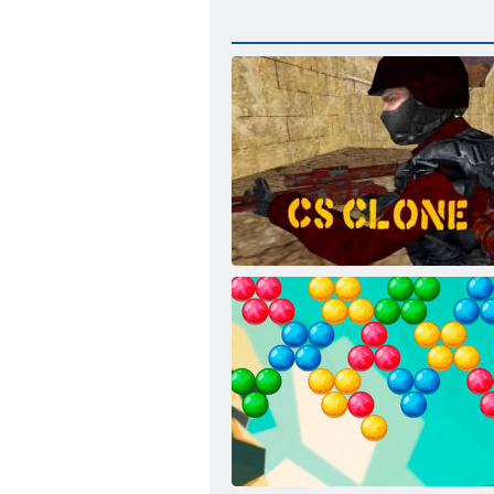
CS κλώνος