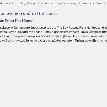
t παιχνίδια
Παιχνίδια για τα παιδιά
Παιχνίδια λογικής
Puzzle
WebGL
του αγοριού από το Hut House
Μαγικά
Ναύτης ποπ
κοσμήματα
Cookie Crush 2
ue From Hut House
ρίεργο αγόρι πήγε στο δάσος μόνο του στο The Boy Rescue From Hut House. Η περ
 που είχε εμφανιστεί στο δάσος. Είπαν διαφορετικές ιστορίες, κανείς δεν ήξερε τίπ
. Όπως ήταν φυσικό, έφυγε και δεν επέστρεψε το βράδυ. Η μητέρα του είναι πολύ στ
α να βρείτε την καλύβα και το αγόρι είναι μάλλον στη μέση. Πρέπει να ανοίξετε τις