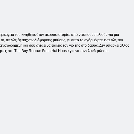
ιέργειά του κινήθηκε όταν άκουσε ιστορίες από ντόπιους παλιούς για μια
οτα, απλώς έφτιαχναν διάφορους μύθους, γι 'αυτό το αγόρι έχασε εντελώς τον
ενοχωρημένη και σου ζητάει να ψάξεις τον γιο της στο δάσος. Δεν υπάρχει άλλος
 πόρτες στο The Boy Rescue From Hut House για να τον ελευθερώσετε.