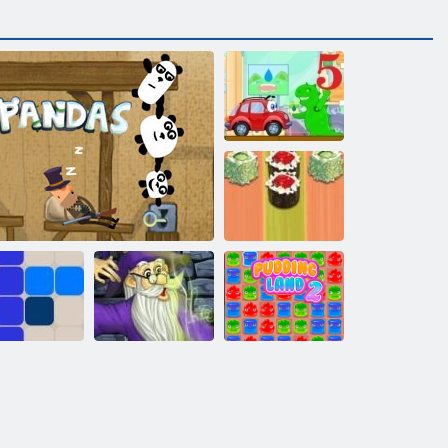
Wheely 5
Σούσι Τάβλι
Μαγεία
Πουτίγκα
1212!
3 Pandas
Mahjong
Οικόπεδο 2