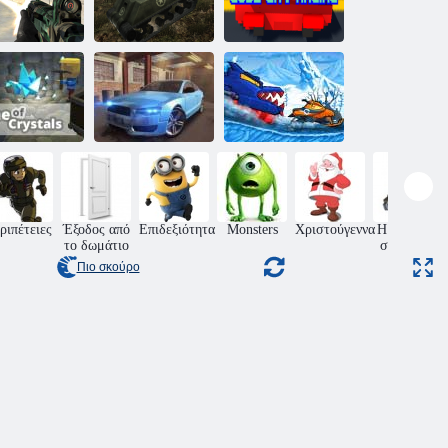
Προσομοιωτή
αναστατικές
πολέμου
Cube City
δυνάμεις
δεξαμενών
Racing
Αυτοκίνητο
Εξαιρετικά
τρώει
Kogama:
αγωνιστικά
αυτοκίνητο:
Ορυχείο
αυτοκίνητα
χειμερινή
ρυστάλλων
ασφάλτου
περιπέτεια
ριπέτειες
Έξοδος από
Επιδεξιότητα
Monsters
Χριστούγεννα
Η συλλογή
το δωμάτιο
στοιχείων
Πιο σκούρο