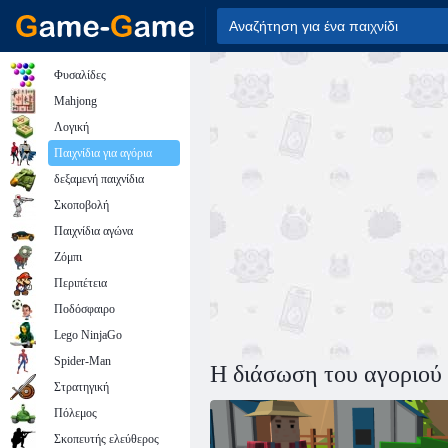
Φυσαλίδες
Mahjong
Λογική
Παιχνίδια για αγόρια
δεξαμενή παιχνίδια
Σκοποβολή
Παιχνίδια αγώνα
Ζόμπι
Περιπέτεια
Ποδόσφαιρο
Lego NinjaGo
Spider-Man
Η διάσωση του αγοριού
Στρατηγική
Πόλεμος
Σκοπευτής ελεύθερος