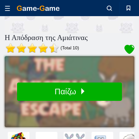
Η Απόδραση της Αμιάτινας
(Total 10)
Παίζω