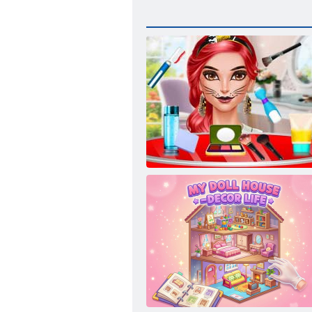
Face Party Paint