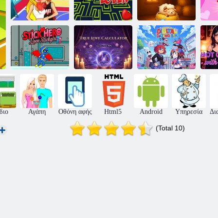
Λάμπα
Πρόβατα
Φιλιά Μπάσκετ
λαβύρινθο
αγάπης
Τ
The Amazing
Stickhero Love
Υπολογιστής
Digital Dating
σ
Stickgirl
αληθινής αγάπης
Sim
διο
Αγάπη
Οθόνη αφής
Html5
Android
Υπηρεσία
Δι
(Total 10)