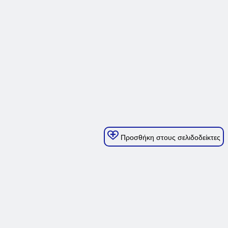
Προσθήκη στους σελιδοδείκτες