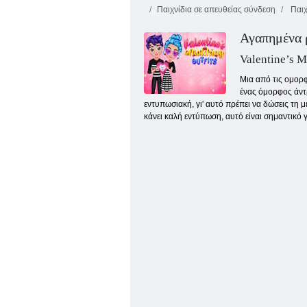
Παιχνίδια σε απευθείας σύνδεση
Παιχ
Αγαπημένα 
Valentine’s M
Μια από τις ομορφ
ένας όμορφος άντρ
εντυπωσιακή, γι' αυτό πρέπει να δώσεις τη 
My Doll House - Decor Life
κάνει καλή εντύπωση, αυτό είναι σημαντικό 