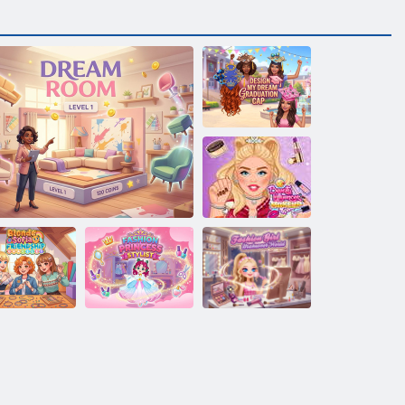
Design My
Dream
Graduation Cap
Συμβουλές για
το Makeup
Influencer
londe Sofia:
Friendship
Fashion
Fashion Girl
Bracelet
Dream Room
Princess Stylist
Makeover World