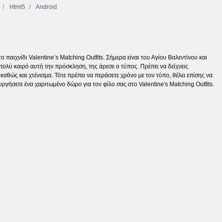
Html5
Android
 παιχνίδι Valentine’s Matching Outfits. Σήμερα είναι του Αγίου Βαλεντίνου και
πολύ καιρό αυτή την πρόσκληση, της άρεσε ο τύπος. Πρέπει να δείχνεις
αθώς και χτένισμα. Τότε πρέπει να περάσετε χρόνο με τον τύπο, θέλει επίσης να
ργήσετε ένα χαριτωμένο δώρο για τον φίλο σας στο Valentine's Matching Outfits.