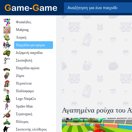
Φυσαλίδες
Mahjong
Λογική
Παιχνίδια για αγόρια
δεξαμενή παιχνίδια
Σκοποβολή
Παιχνίδια αγώνα
Ζόμπι
Περιπέτεια
Ποδόσφαιρο
Lego NinjaGo
Spider-Man
Αγαπημένα ρούχα του Α
Στρατηγική
Πόλεμος
Σκοπευτής ελεύθερος