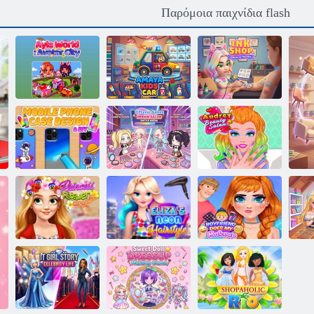
Παρόμοια παιχνίδια flash
Ayla World:
Ink Shop: Dress
Avatar City
Amaya Kids Car
& Tattoo
Σχεδιασμός
Σαλόνι
θήκης κινητού
σχεδίασης
τηλεφώνου &
παιχνιδιών 2
Κομμωτήριο
DIY
παικτών
Audrey
Πριγκίπισσα
Ο φίλος μου
B
λουλούδι
Το χτένισμα νέον
κάνει το
στέμμα
της Eliza
μακιγιάζ μου