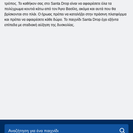
τρόπος. Το καθήκον σας στο Santa Drop είναι να αφαιρέσετε όλα τα
πολύχρωμα κουτιά κάτω από τον Άγιο Βασίλη, ακόμα και αυτά που θα
βρίσκονται στο πλάι. Ο ήρωας πρέπει να καταλήξει στην πράσινη πλατφόρμα
και πρέπει να αφαιρέσετε κάθε δώρο. Το παιχνίδι Santa Drop έχει εξήντα
επίπεδα με σταδιακή αύξηση της δυσκολίας.