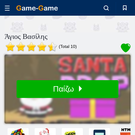
Άγιος Βασίλης
(Total 10)
Παίζω