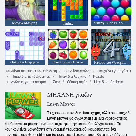
Μαγεία Mahjong
Smarty Bubbles Χριστούγεννα Edition
Tentrix
Θάλασσα Θωρηκτό
Onet Connect Classic
Fireboy και Watergirl 4: Crystal Temple
Παιχνίδια σε απευθείας σύνδεση
Παιχνίδια αγώνα
Παιχνίδια για αγόρια
Παιχνίδια Επιδεξιότητας
Παιχνίδια λογικής
Puzzle
Αγώνας για τα αγόρια
Στοά
Οθόνη αφής
Html5
Android
ΜΗΧΑΝΗ γκαζον
Lawn Mower
Το χορτοκοπτικό δεν είναι όχημα, αλλά στο παιχνίδι
Lawn Mower θα αγωνιστείτε με ένα χορτοκοπτικό
και θα κινείται με εντυπωσιακή ταχύτητα, την οποία θα ελέγχετε εσείς. Το
καθήκον είναι να φτάσετε στη γραμμή τερματισμού, κουρεύοντας ένα
μονοπάτι που θα στρίψει και θα μετατραπεί σε κόμπους. Κατά την οδήγηση,