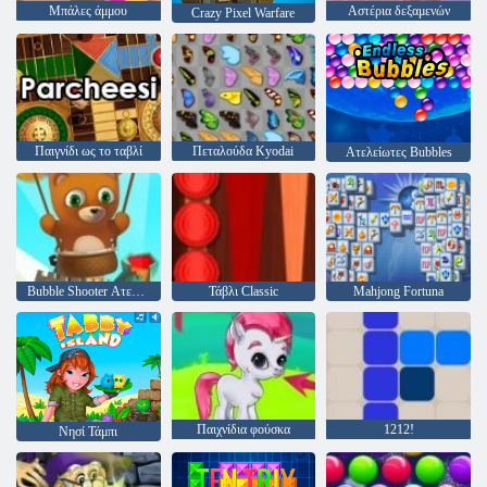
Μπάλες άμμου
Αστέρια δεξαμενών
Crazy Pixel Warfare
Παιγνίδι ως το ταβλί
Πεταλούδα Kyodai
Ατελείωτες Bubbles
Bubble Shooter Ατελείωτες
Τάβλι Classic
Mahjong Fortuna
Παιχνίδια φούσκα
1212!
Νησί Τάμπι