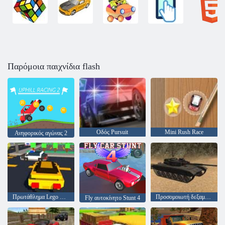
Παρόμοια παιχνίδια flash
Οδός Pursuit
Mini Rush Race
Ανηφορικός αγώνας 2
Πρωτάθλημα Lego Superhero
Προσομοιωτή δεξαμενών
Fly αυτοκίνητο Stunt 4