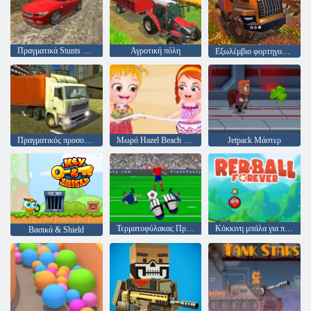
Πραγματικά Stunts Drift Car Driving 3d
Αγροτική πόλη
Εξωλέμβιο φορτηγού προσομοιωτή Hill Climb
Πραγματικός προσομοιωτής φορτηγών πόλης
Μωρό Hazel Beach Party
Jetpack Μάστερ
Τερματοφύλακας Πρωταθλητής
Κόκκινη μπάλα για πάντα
Βασικά & Shield