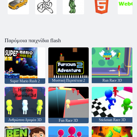
Παρόμοια παιχνίδια flash
Μυστική Περιπέτεια 2
Run Race 3D
Super Mario Rush 2
Ανθρώπινο δρομέα 3D
Stickman Race 3D
Fun Race 3D