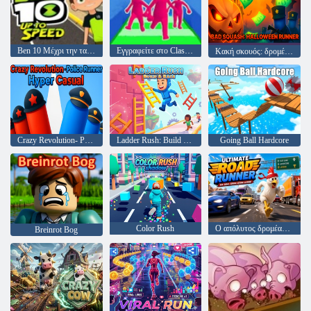
Ben 10 Μέχρι την ταχύτητα
Εγγραφείτε στο Clash 3d
Κακή σκουός: δρομέας αποκριών
Crazy Revolution- Police Runner Hyper Casual
Ladder Rush: Build & Race
Going Ball Hardcore
Color Rush
Ο απόλυτος δρομέας δρόμου
Breinrot Bog