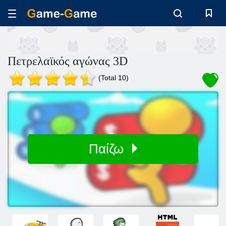
Πετρελαϊκός αγώνας 3D
(Total 10)
Παίζω