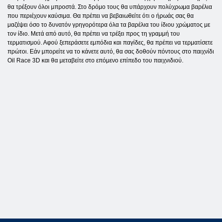
θα τρέξουν όλοι μπροστά. Στο δρόμο τους θα υπάρχουν πολύχρωμα βαρέλια
που περιέχουν καύσιμα. Θα πρέπει να βεβαιωθείτε ότι ο ήρωάς σας θα
μαζέψει όσο το δυνατόν γρηγορότερα όλα τα βαρέλια του ίδιου χρώματος με
τον ίδιο. Μετά από αυτό, θα πρέπει να τρέξει προς τη γραμμή του
τερματισμού. Αφού ξεπεράσετε εμπόδια και παγίδες, θα πρέπει να τερματίσετε
πρώτοι. Εάν μπορείτε να το κάνετε αυτό, θα σας δοθούν πόντους στο παιχνίδι
Oil Race 3D και θα μεταβείτε στο επόμενο επίπεδο του παιχνιδιού.