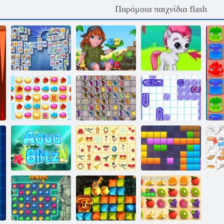
Παρόμοια παιχνίδια flash
Mahjong
Παιχνίδια
Fortuna
Νησί Τάμπι
φούσκα
Πεταλούδα
Θάλασσα
Cookie Crush 2
Kyodai HD
Θωρηκτό
Kris-mas
Aqua blitz
Mahjong
Μπλοκ 11x11