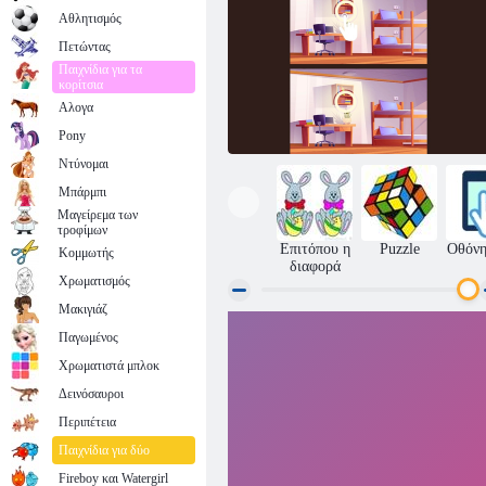
Αθλητισμός
Πετώντας
Παιχνίδια για τα
κορίτσια
Αλογα
Pony
Ντύνομαι
Μπάρμπι
Μαγείρεμα των
τροφίμων
Επιτόπου η
Puzzle
Οθόνη
Κομμωτής
διαφορά
Χρωματισμός
Μακιγιάζ
Παγωμένος
Εύρεση των διαφορών στις εικόνες
Χρωματιστά μπλοκ
Δεινόσαυροι
Περιπέτεια
Παιχνίδια για δύο
Fireboy και Watergirl