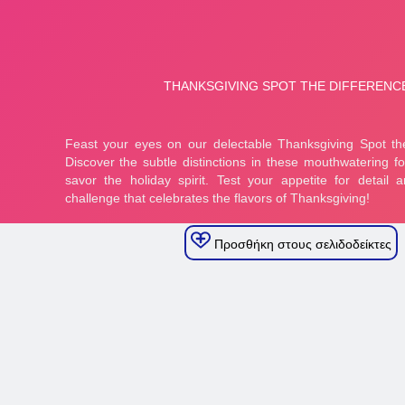
Προσθήκη στους σελιδοδείκτες