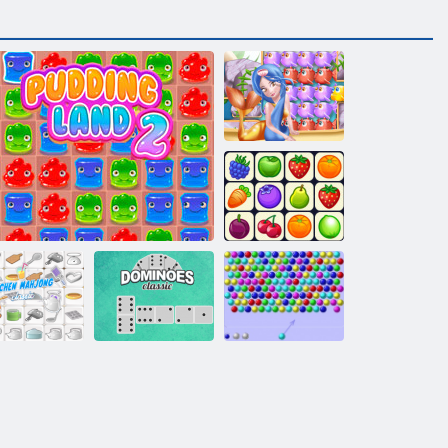
Ναύτης ποπ
Onet Connect
Classic
Κουζίνα
Κλασικά
Bublina Střelec
Mahjong
Πουτίγκα Οικόπεδο 2
ντόμινο
html5