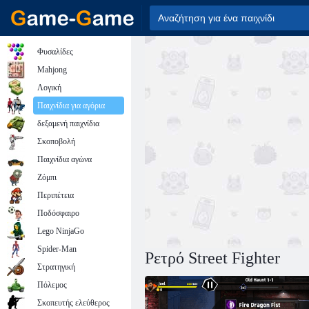
Φυσαλίδες
Mahjong
Λογική
Παιχνίδια για αγόρια
δεξαμενή παιχνίδια
Σκοποβολή
Παιχνίδια αγώνα
Ζόμπι
Περιπέτεια
Ποδόσφαιρο
Lego NinjaGo
Spider-Man
Ρετρό Street Fighter
Στρατηγική
Πόλεμος
Σκοπευτής ελεύθερος