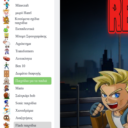
Minecraft
μωρό Hazel
Κινούμενα σχέδια
παιχνίδια
Εκπαιδευτικά
Μπομπ Σφουγγαράκης
Αγρόκτημα
Transformers
Αυτοκίνητα
Ben 10
Δωμάτιο διαφυγής
Παιχνίδια για τα παιδιά
Mario
Σαλιγκάρι bob
Sonic παιχνίδια
Χιονοδρόμια
Αναζητήσεις
Flash παιχνίδια