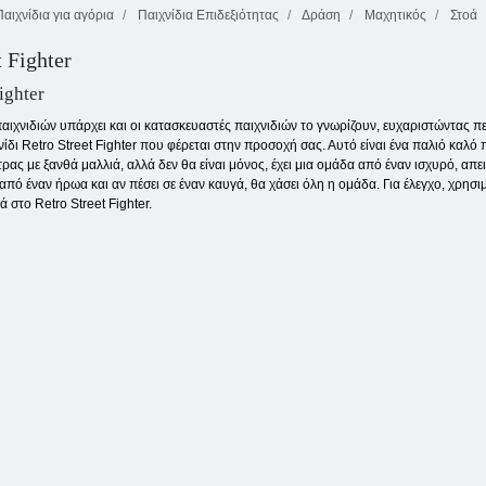
αιχνίδια για αγόρια
Παιχνίδια Επιδεξιότητας
Δράση
Μαχητικός
Στοά
t Fighter
ighter
αιχνιδιών υπάρχει και οι κατασκευαστές παιχνιδιών το γνωρίζουν, ευχαριστώντας πε
χνίδι Retro Street Fighter που φέρεται στην προσοχή σας. Αυτό είναι ένα παλιό καλ
ρας με ξανθά μαλλιά, αλλά δεν θα είναι μόνος, έχει μια ομάδα από έναν ισχυρό, α
ο από έναν ήρωα και αν πέσει σε έναν καυγά, θα χάσει όλη η ομάδα. Για έλεγχο, χρη
 στο Retro Street Fighter.