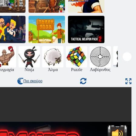
Κοτόπουλο
Κοτόπουλο
key tung tung
jockey tung tung
Ο βασιλιάς των
ahur αγώνα
sahur αγώνα
μαχητών 97
Μεθυσμένοι
Αγρόκτημα
Τακτικό Πακέτο
Μαχητές
πρόβατα
Όπλων 2
υγμαχία
Ninja
Άλμα
Puzzle
Λαβύρινθος
Δράση
Πιο σκούρο