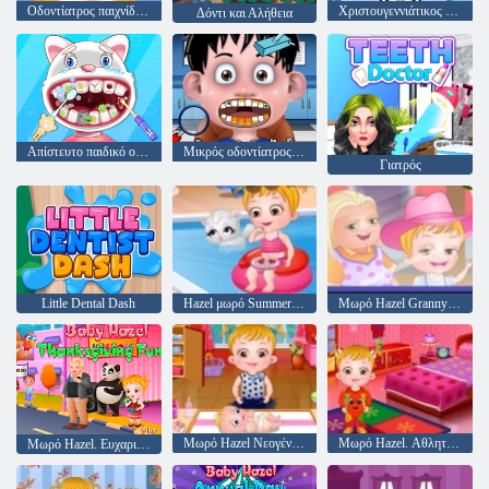
Οδοντίατρος παιχνίδι για παιδιά
Χριστουγεννιάτικος οδοντίατρος
Δόντι και Αλήθεια
Απίστευτο παιδικό οδοντίατρο
Μικρός οδοντίατρος για παιδιά 2
Γιατρός
Little Dental Dash
Hazel μωρό Summer Fun
Μωρό Hazel Granny Σπίτι
Μωρό Hazel Νεογέννητο εμβολιασμός
Μωρό Hazel. Αθλητισμός ημέρες
Μωρό Hazel. Ευχαριστιών διασκέδαση