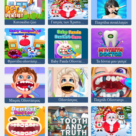
Κατοικίδιο ζώο
Γιατρός των Χριστουγέννων
Παιχνίδια συναλλαγών
Φροντίδα οδοντίατρου νοσοκομείων
Baby Panda Οδοντίατρος φροντίδα
Τα δόντια μου γιατρέ
Οδοντίατρος
Παιχνίδι Οδοντιατρικής Φροντίδας
Μικρός Οδοντίατρος