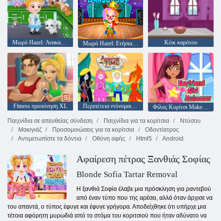
Μωρό Hazel: Ανακαλύψτε τα ζώα
Κέικ καρότου
Μωρό Hazel: Ετήσια μέρα στο σχολείο
Fitness προπόνηση XL
Περιπέτεια ντύνομαι Χρόνος Up
Φίλος Κορίτσι Makeover
Παιχνίδια σε απευθείας σύνδεση
Παιχνίδια για τα κορίτσια
Ντύσου
Μακιγιάζ
Προσομοιώσεις για τα κορίτσια
Οδοντίατρος
Αντιμετωπίστε τα δόντια
Οθόνη αφής
Html5
Android
Αφαίρεση πέτρας Ξανθιάς Σοφίας
Blonde Sofia Tartar Removal
Η ξανθιά Σοφία έλαβε μια πρόσκληση για ραντεβού
από έναν τύπο που της αρέσει, αλλά όταν άρχισε να
του απαντά, ο τύπος έφυγε και έφυγε γρήγορα. Αποδείχθηκε ότι υπήρχε μια
τέτοια αφόρητη μυρωδιά από το στόμα του κοριτσιού που ήταν αδύνατο να