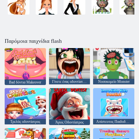
Παρόμοια παιχνίδια flash
Γίνετε ένας οδοντίατρος
Νοσοκομείο Monster
Bad δόντια Makeover
Τρελός οδοντίατρος
Απίστευτος Παιδοδοντίατρος
Άγιος Οδοντίατρος