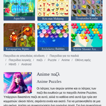
Aqua blitz
Πεταλούδα Kyodai
Kris-mas Mahjong
Καταραμένος θησαυρός 2
Ατελείωτες Bubbles
Bubble Shooter Ατελείωτες
Παιχνίδια σε απευθείας σύνδεση
Παιχνίδια για τα παιδιά
Παιχνίδια λογικής
παζλ
Puzzle
Anime
Οθόνη αφής
Html5
Android
Anime παζλ
Anime Puzzles
Οι λάτρεις των σειρών anime και οι λάτρεις των
παζλ θα ενωθούν με το παιχνίδι Anime Puzzles.
Υπάρχουν δεκαπέντε παζλ σε αυτό, αλλά το καθένα από αυτά έχει τρία σετ
κομματιών: είκοσι πέντε, σαράντα εννέα και εκατό. Για να μετακινηθείτε σε μια
νέα εικόνα, πρέπει να συγκεντρώσετε ένα ορισμένο ποσό. Για ένα συγκρότημα