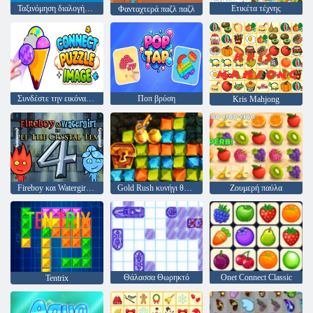
Ταξινόμηση διαλογής κύριου παζλ
Ετικέτα τέχνης
Φανταχτερά παζλ παζλ
Συνδέστε την εικόνα του παζλ
Ποπ βρύση
Kris Mahjong
Fireboy και Watergirl 4: Crystal Temple
Gold Rush κυνήγι θησαυρού
Ζουμερή παύλα
Θάλασσα Θωρηκτό
Onet Connect Classic
Tentrix