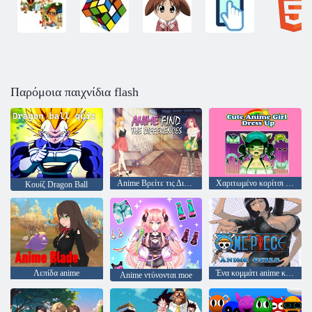
Παρόμοια παιχνίδια flash
Anime Βρείτε τις Διαφορές
Χαριτωμένο κορίτσι Anime Ντύσιμο
Κουίζ Dragon Ball
Λεπίδα anime
Ένα κομμάτι anime κορίτσια
Anime ντύνονται moe