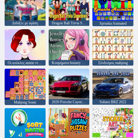
Διδάξτε με αγάπη
Dragon Ball Trivia Showdown
Sprunka Animated
Οι κούκλες anime ντύνονται παιχνίδια
Κοσμήματα bonney anime ένα κομμάτι
Σύνδεσμος mahjong
2020 Porsche Cayenne GTS
Subaru BRZ 2022
Mahjong Sonic