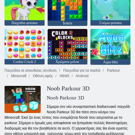
Παιχνίδια φούσκα
Γούρια φούσκα
Tentrix
Cookie Crush 2
Χρώματα μπλοκ
Aqua blitz
Παιχνίδια σε απευθείας σύνδεση
Παιχνίδια για τα παιδιά
Parkour
Minecraft
Οθόνη αφής
Html5
Android
Noob Parkour 3D
Noob Parkour 3D
Σήμερα στο νέο συναρπαστικό διαδικτυακό παιχνίδι
Noob Parkour 3D θα πάτε στον κόσμο του
Minecraft. Εκεί ζει ένας τύπος που ονομάζεται Noob που ασχολείται με το
parkour. Σήμερα ο ήρωάς μας αποφάσισε να ξεπεράσει πολλές θανατηφόρες
διαδρομές και θα τον βοηθήσετε σε αυτό. Ο χαρακτήρας σας θα είναι ορατός
στην οθόνη μπροστά σας, τρέχοντας γύρω από την τοποθεσία αυξάνοντας