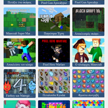
Πετάξτε ένα σκάφος
Pixel Gun Apocalypse 2
Pixel Gun Apocalypse
Minecraft Super Mario Edition
Παγκόσμια Τέχνη
Αποκλεισμός σκάφους 3D
Αποκλείστε τον κόσμο
Pixel Hero Warfare
Ο πλοίαρχος Minecraft
Πεταλούδα Kyodai
Φρούτα συντριβή
Fireboy και Watergirl 4: Crystal Temple