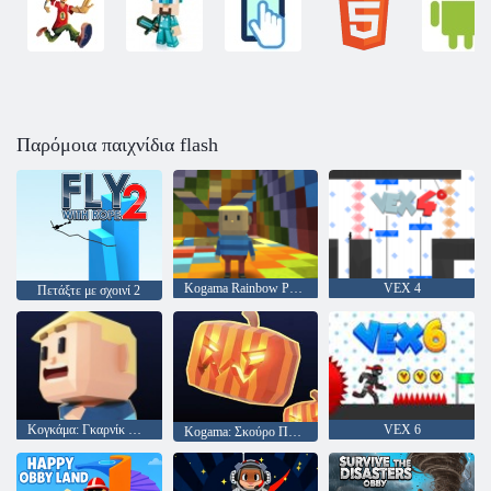
Παρόμοια παιχνίδια flash
Kogama Rainbow Parkour
VEX 4
Πετάξτε με σχοινί 2
Κογκάμα: Γκαρνίκ Πάρκουρ
VEX 6
Kogama: Σκούρο Πάρκορ