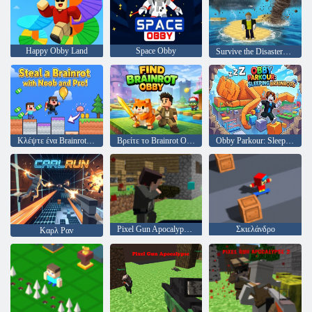
Happy Obby Land
Space Obby
Survive the Disasters: Obby
Κλέψτε ένα Brainrot με τους Noob και Pro!
Βρείτε το Brainrot Obby
Obby Parkour: Sleeping Brainrots
Pixel Gun Apocalypse 3
Σκιελάνδρο
Καρλ Ραν